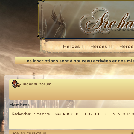
Heroes I
Heroes II
Heroes
Recherche
Les inscriptions sont à nouveau activées et des mi
Index du forum
Membres
Rechercher un membre
•
Tous
A
B
C
D
E
F
G
H
I
J
K
L
M
N
O
P
NOM D’UTILISATEUR
R