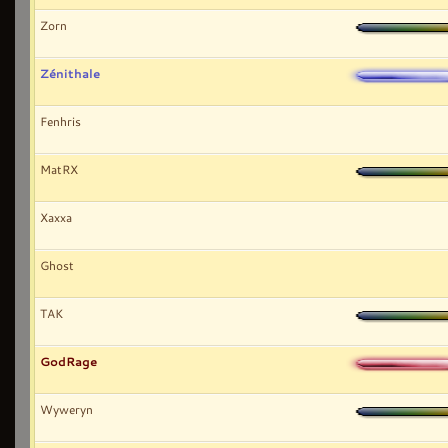
Zorn
Zénithale
Fenhris
MatRX
Xaxxa
Ghost
TAK
GodRage
Wyweryn