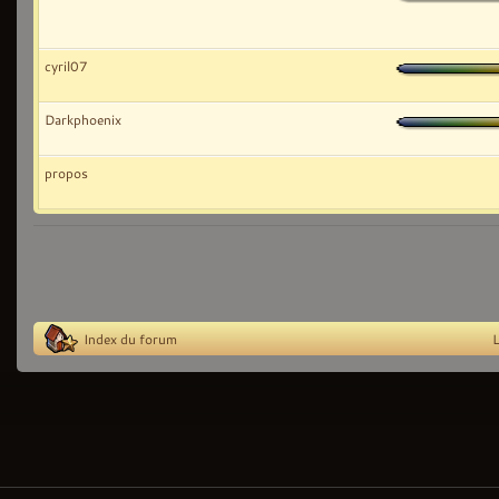
cyril07
Darkphoenix
propos
Index du forum
L