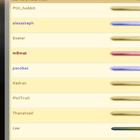
Ptit_hobbit
alexasteph
Exeter
m8mat
pacobac
Kedran
PhilTroll
Thanatoeil
Law