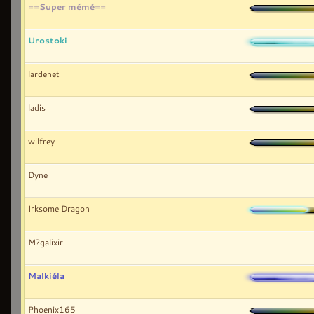
==Super mémé==
Urostoki
lardenet
ladis
wilfrey
Dyne
Irksome Dragon
M?galixir
Malkiéla
Phoenix165