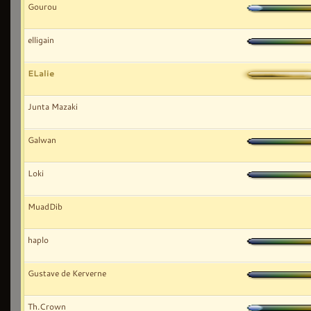
Gourou
elligain
ELalie
Junta Mazaki
Galwan
Loki
MuadDib
haplo
Gustave de Kerverne
Th.Crown