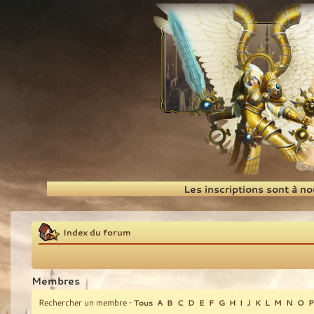
Recherche
Les inscriptions sont à n
Index du forum
Membres
Rechercher un membre
•
Tous
A
B
C
D
E
F
G
H
I
J
K
L
M
N
O
P