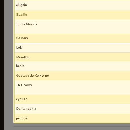
elligain
ELalie
Junta Mazaki
Galwan
Loki
MuadDib
haplo
Gustave de Kerverne
Th.Crown
cyril07
Darkphoenix
propos