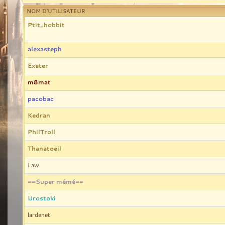
NOM D’UTILISATEUR
Ptit_hobbit
alexasteph
Exeter
m8mat
pacobac
Kedran
PhilTroll
Thanatoeil
Law
==Super mémé==
Urostoki
lardenet