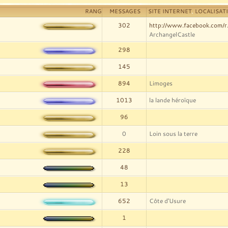
RANG
MESSAGES
SITE INTERNET
,
LOCALISAT
302
http://www.facebook.com/r
ArchangelCastle
298
145
894
Limoges
1013
la lande héroïque
96
0
Loin sous la terre
228
48
13
652
Côte d'Usure
1