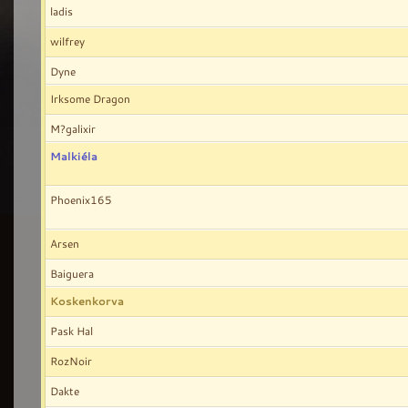
ladis
wilfrey
Dyne
Irksome Dragon
M?galixir
Malkiéla
Phoenix165
Arsen
Baiguera
Koskenkorva
Pask Hal
RozNoir
Dakte