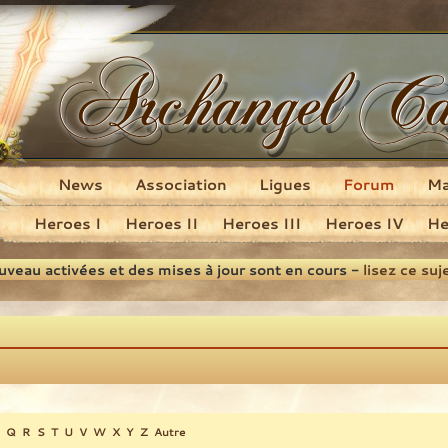
News
Association
Ligues
Forum
M
Heroes I
Heroes II
Heroes III
Heroes IV
He
ouveau activées et des mises à jour sont en cours -
lisez ce suj
Q
R
S
T
U
V
W
X
Y
Z
Autre