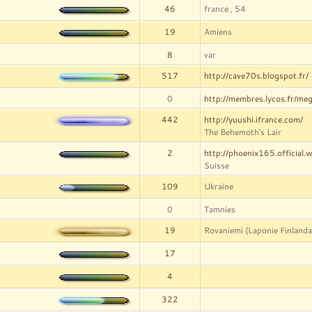
46
france , 54
19
Amiens
8
var
517
http://cave70s.blogspot.fr/
0
http://membres.lycos.fr/meg
442
http://yuushi.ifrance.com/
The Behemoth's Lair
2
http://phoenix165.official.
Suisse
109
Ukraine
0
Tamnies
19
Rovaniemi (Laponie Finlanda
17
4
322