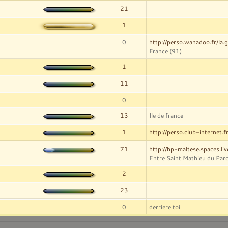
21
1
0
http://perso.wanadoo.fr/la.gu
France (91)
1
11
0
13
Ile de france
1
http://perso.club-internet.f
71
http://hp-maltese.spaces.li
Entre Saint Mathieu du Parc
2
23
0
derriere toi