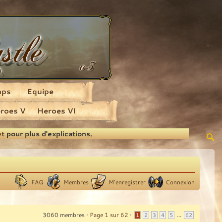
aps
Equipe
roes V
Heroes VI
et
pour plus d'explications.
FAQ
Membres
M’enregistrer
Connexion
3060 membres •
Page
1
sur
62
•
...
1
2
3
4
5
62