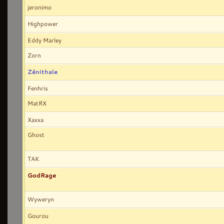
jeronimo
Highpower
Eddy Marley
Zorn
Zénithale
Fenhris
MatRX
Xaxxa
Ghost
TAK
GodRage
Wyweryn
Gourou