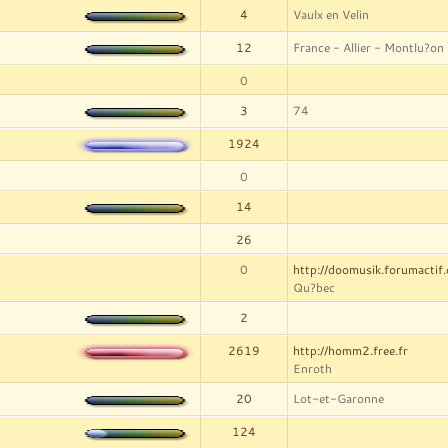
4
Vaulx en Velin
12
France - Allier - Montlu?on
0
3
74
1924
0
14
26
0
http://doomusik.forumactif
Qu?bec
2
2619
http://homm2.free.fr
Enroth
20
Lot-et-Garonne
124