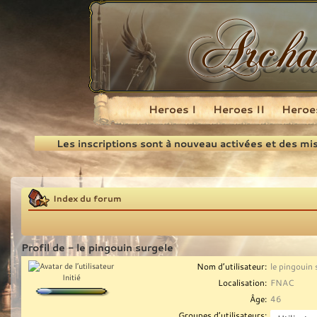
Heroes I
Heroes II
Heroes
Recherche
Les inscriptions sont à nouveau activées et des mi
Index du forum
Profil de - le pingouin surgele
Nom d’utilisateur:
le pingouin 
Initié
Localisation:
FNAC
Âge:
46
Groupes d’utilisateurs: