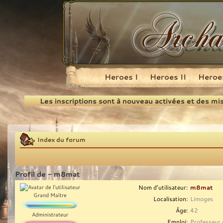
Heroes I
Heroes II
Heroes
Recherche
Les inscriptions sont à nouveau activées et des mi
Index du forum
Profil de - m8mat
Nom d’utilisateur:
m8mat
Grand Maître
Localisation:
Limoges
Âge:
42
Administrateur
Emploi:
Professeur 