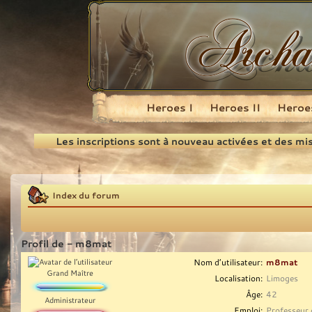
Heroes I
Heroes II
Heroes
Recherche
Les inscriptions sont à nouveau activées et des mi
Index du forum
Profil de - m8mat
Nom d’utilisateur:
m8mat
Grand Maître
Localisation:
Limoges
Âge:
42
Administrateur
Emploi:
Professeur 