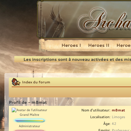
Heroes I
Heroes II
Heroes
Recherche
Les inscriptions sont à nouveau activées et des mi
Index du forum
Profil de - m8mat
Nom d’utilisateur:
m8mat
Grand Maître
Localisation:
Limoges
Âge:
42
Administrateur
Emploi:
Professeur 