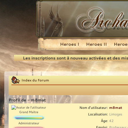
Heroes I
Heroes II
Heroes
Recherche
Les inscriptions sont à nouveau activées et des mi
Index du forum
Profil de - m8mat
Nom d’utilisateur:
m8mat
Grand Maître
Localisation:
Limoges
Âge:
42
Administrateur
Emploi:
Professeur 