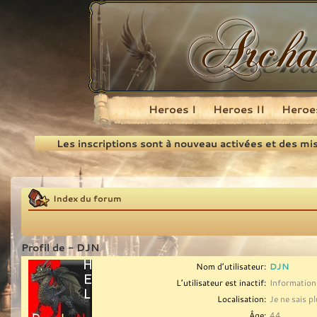
Heroes I
Heroes II
Heroes
Recherche
Les inscriptions sont à nouveau activées et des mi
Index du forum
Profil de - DJN
Nom d’utilisateur:
DJN
L’utilisateur est inactif:
Informations
Localisation:
Je ne sais p
Âge:
44