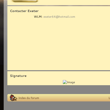
Contacter Exeter
WLM:
exeter64@hotmail.com
Signature
Index du forum
L