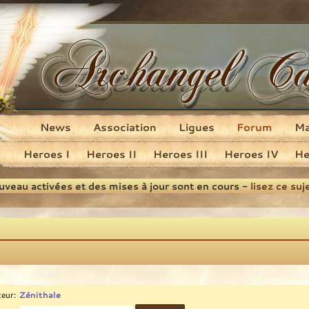
News
Association
Ligues
Forum
M
Heroes I
Heroes II
Heroes III
Heroes IV
He
ouveau activées et des mises à jour sont en cours -
lisez ce suj
teur:
Zénithale