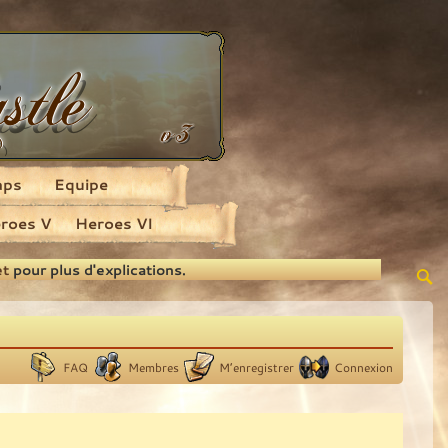
aps
Equipe
roes V
Heroes VI
et
pour plus d'explications.
FAQ
Membres
M’enregistrer
Connexion