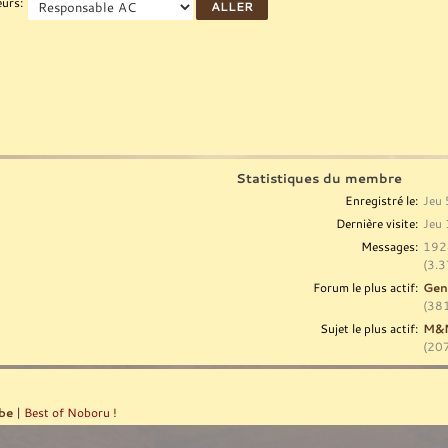
eurs:
Statistiques du membre
Enregistré le:
Jeu 
Dernière visite:
Jeu 
Messages:
192
(3.3
Forum le plus actif:
Gen
(381
Sujet le plus actif:
M&M
(207
be
|
Best of Noboru !