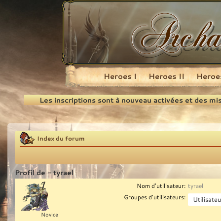
Heroes I
Heroes II
Heroes
Recherche
Les inscriptions sont à nouveau activées et des mi
Index du forum
Profil de - tyrael
Nom d’utilisateur:
tyrael
Groupes d’utilisateurs:
Novice