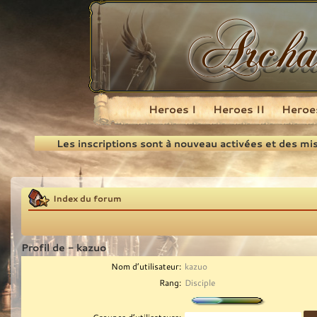
Heroes I
Heroes II
Heroes
Recherche
Les inscriptions sont à nouveau activées et des mi
Index du forum
Profil de - kazuo
Nom d’utilisateur:
kazuo
Rang:
Disciple
Groupes d’utilisateurs: