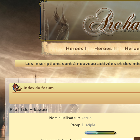
Heroes I
Heroes II
Heroes
Recherche
Les inscriptions sont à nouveau activées et des mi
Index du forum
Profil de - kazuo
Nom d’utilisateur:
kazuo
Rang:
Disciple
Groupes d’utilisateurs: