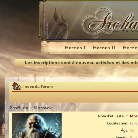
Heroes I
Heroes II
Heroes
Recherche
Les inscriptions sont à nouveau activées et des mi
Index du forum
Profil de - Morrock
Nom d’utilisateur:
Mor
Localisation:
Erre 
Âge:
42
Emploi:
Guer