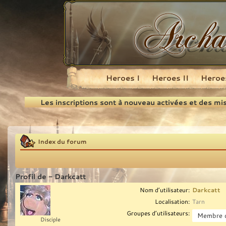
Heroes I
Heroes II
Heroes
Recherche
Les inscriptions sont à nouveau activées et des mi
Index du forum
Profil de - Darkcatt
Nom d’utilisateur:
Darkcatt
Localisation:
Tarn
Groupes d’utilisateurs:
Disciple