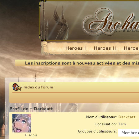
Heroes I
Heroes II
Heroes
Recherche
Les inscriptions sont à nouveau activées et des mi
Index du forum
Profil de - Darkcatt
Nom d’utilisateur:
Darkcatt
Localisation:
Tarn
Groupes d’utilisateurs:
Disciple