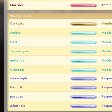
Morrock
Admini
MODÉRATEURS
Darkcatt
Membr
Ambre
Modér
DJN
Modér
Je_sais_pas
Modér
melianos
Modér
Urostoki
Modér
alexasteph
Respo
Nelgirith
Respo
pacobac
Respo
Zénithale
Respo