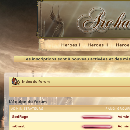
Heroes I
Heroes II
Heroes
Recherche
Les inscriptions sont à nouveau activées et des mi
Index du forum
L’équipe du forum
ADMINISTRATEURS
RANG
GROUPE
GodRage
Admini
m8mat
Admini