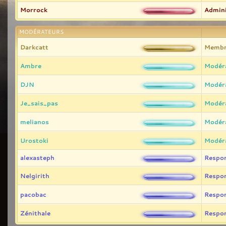
Morrock
Admini
MODÉRATEURS
Darkcatt
Membr
Ambre
Modér
DJN
Modér
Je_sais_pas
Modér
melianos
Modér
Urostoki
Modér
alexasteph
Respo
Nelgirith
Respo
pacobac
Respo
Zénithale
Respo