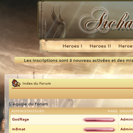
Heroes I
Heroes II
Heroes
Recherche
Les inscriptions sont à nouveau activées et des mi
Index du forum
L’équipe du forum
ADMINISTRATEURS
RANG
GROUPE
GodRage
Admini
m8mat
Admini