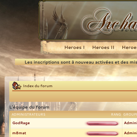
Heroes I
Heroes II
Heroes
Recherche
Les inscriptions sont à nouveau activées et des mi
Index du forum
L’équipe du forum
ADMINISTRATEURS
RANG
GROUPE
GodRage
Admini
m8mat
Admini