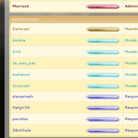
Morrock
Admini
MODÉRATEURS
Darkcatt
Membr
Ambre
Modér
DJN
Modér
Je_sais_pas
Modér
melianos
Modér
Urostoki
Modér
alexasteph
Respo
Nelgirith
Respo
pacobac
Respo
Zénithale
Respo