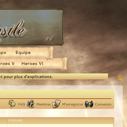
aps
Equipe
roes V
Heroes VI
et
pour plus d'explications.
FAQ
Membres
M’enregistrer
Connexion
FORUMS