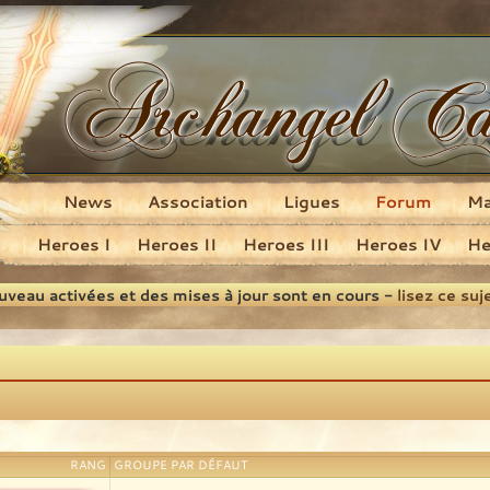
News
Association
Ligues
Forum
M
Heroes I
Heroes II
Heroes III
Heroes IV
He
ouveau activées et des mises à jour sont en cours -
lisez ce suj
RANG
GROUPE PAR DÉFAUT