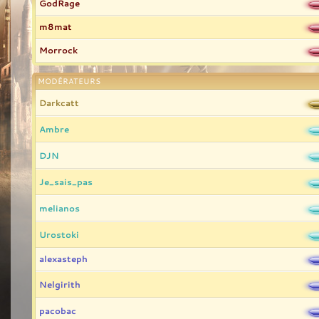
GodRage
m8mat
Morrock
MODÉRATEURS
Darkcatt
Ambre
DJN
Je_sais_pas
melianos
Urostoki
alexasteph
Nelgirith
pacobac