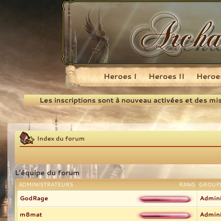
Heroes I
Heroes II
Heroes
Recherche
Les inscriptions sont à nouveau activées et des mi
Index du forum
L’équipe du forum
ADMINISTRATEURS
RANG
GROUPE
GodRage
Admini
m8mat
Admini