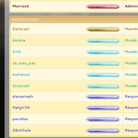
Morrock
Admini
MODÉRATEURS
Darkcatt
Membr
Ambre
Modér
DJN
Modér
Je_sais_pas
Modér
melianos
Modér
Urostoki
Modér
alexasteph
Respo
Nelgirith
Respo
pacobac
Respo
Zénithale
Respo