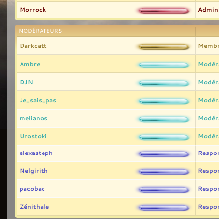
Morrock
Admini
MODÉRATEURS
Darkcatt
Membr
Ambre
Modér
DJN
Modér
Je_sais_pas
Modér
melianos
Modér
Urostoki
Modér
alexasteph
Respo
Nelgirith
Respo
pacobac
Respo
Zénithale
Respo