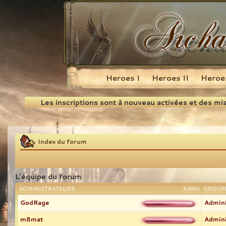
Heroes I
Heroes II
Heroes
Recherche
Les inscriptions sont à nouveau activées et des mi
Index du forum
L’équipe du forum
ADMINISTRATEURS
RANG
GROUPE
GodRage
Admini
m8mat
Admini