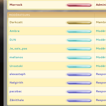
Morrock
Admini
MODÉRATEURS
Darkcatt
Membr
Ambre
Modér
DJN
Modér
Je_sais_pas
Modér
melianos
Modér
Urostoki
Modér
alexasteph
Respo
Nelgirith
Respo
pacobac
Respo
Zénithale
Respo