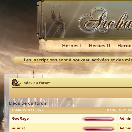
Heroes I
Heroes II
Heroes
Recherche
Les inscriptions sont à nouveau activées et des mi
Index du forum
L’équipe du forum
ADMINISTRATEURS
RANG
GROUPE
GodRage
Admini
m8mat
Admini