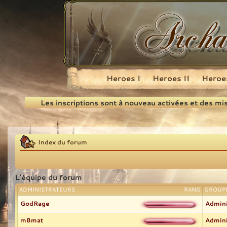
Heroes I
Heroes II
Heroes
Recherche
Les inscriptions sont à nouveau activées et des mi
Index du forum
L’équipe du forum
ADMINISTRATEURS
RANG
GROUPE
GodRage
Admini
m8mat
Admini