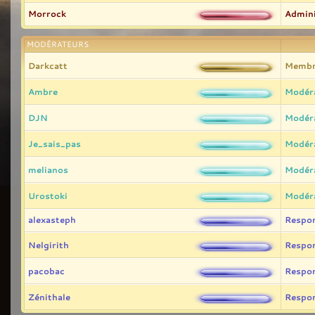
Morrock
Admini
MODÉRATEURS
Darkcatt
Membr
Ambre
Modér
DJN
Modér
Je_sais_pas
Modér
melianos
Modér
Urostoki
Modér
alexasteph
Respo
Nelgirith
Respo
pacobac
Respo
Zénithale
Respo