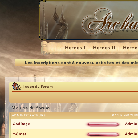
Heroes I
Heroes II
Heroes
Recherche
Les inscriptions sont à nouveau activées et des mi
Index du forum
L’équipe du forum
ADMINISTRATEURS
RANG
GROUPE
GodRage
Admini
m8mat
Admini