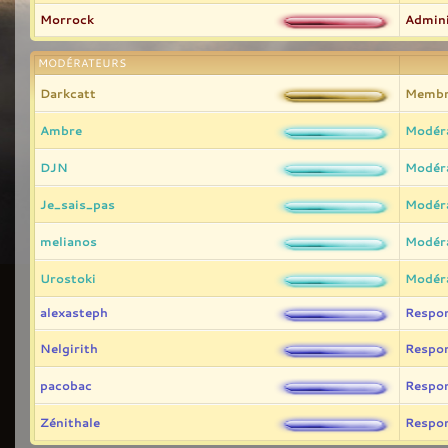
Morrock
Admini
MODÉRATEURS
Darkcatt
Membr
Ambre
Modér
DJN
Modér
Je_sais_pas
Modér
melianos
Modér
Urostoki
Modér
alexasteph
Respo
Nelgirith
Respo
pacobac
Respo
Zénithale
Respo