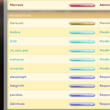
Morrock
Admini
MODÉRATEURS
Darkcatt
Membr
Ambre
Modér
DJN
Modér
Je_sais_pas
Modér
melianos
Modér
Urostoki
Modér
alexasteph
Respo
Nelgirith
Respo
pacobac
Respo
Zénithale
Respo