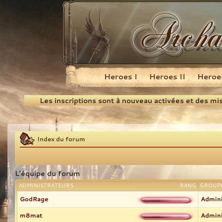
Heroes I
Heroes II
Heroes
Recherche
Les inscriptions sont à nouveau activées et des mi
Index du forum
L’équipe du forum
ADMINISTRATEURS
RANG
GROUPE
GodRage
Admini
m8mat
Admini