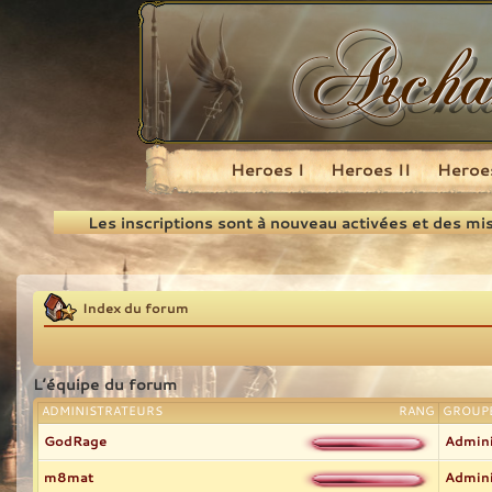
Heroes I
Heroes II
Heroes
Recherche
Les inscriptions sont à nouveau activées et des mi
Index du forum
L’équipe du forum
ADMINISTRATEURS
RANG
GROUPE
GodRage
Admini
m8mat
Admini