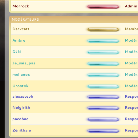
Morrock
Admini
MODÉRATEURS
Darkcatt
Membr
Ambre
Modér
DJN
Modér
Je_sais_pas
Modér
melianos
Modér
Urostoki
Modér
alexasteph
Respo
Nelgirith
Respo
pacobac
Respo
Zénithale
Respo