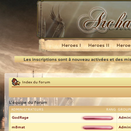
Heroes I
Heroes II
Heroes
Recherche
Les inscriptions sont à nouveau activées et des mi
Index du forum
L’équipe du forum
ADMINISTRATEURS
RANG
GROUPE
GodRage
Admini
m8mat
Admini