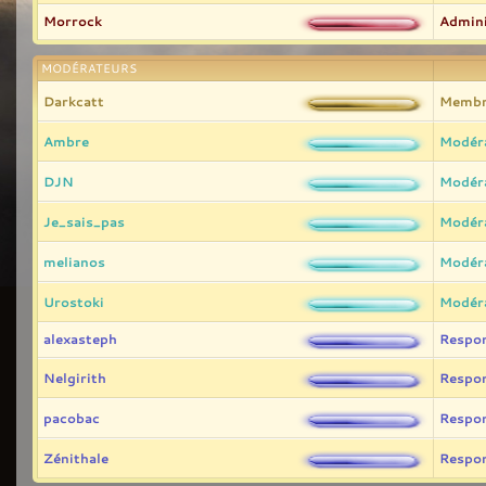
Morrock
Admini
MODÉRATEURS
Darkcatt
Membr
Ambre
Modér
DJN
Modér
Je_sais_pas
Modér
melianos
Modér
Urostoki
Modér
alexasteph
Respo
Nelgirith
Respo
pacobac
Respo
Zénithale
Respo