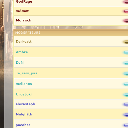
GodRage
m8mat
Morrock
MODÉRATEURS
Darkcatt
Ambre
DJN
Je_sais_pas
melianos
Urostoki
alexasteph
Nelgirith
pacobac