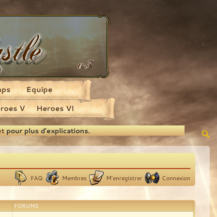
aps
Equipe
roes V
Heroes VI
et
pour plus d'explications.
FAQ
Membres
M’enregistrer
Connexion
FORUMS