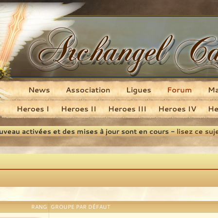
News
Association
Ligues
Forum
M
Heroes I
Heroes II
Heroes III
Heroes IV
He
ouveau activées et des mises à jour sont en cours -
lisez ce suj
RANG
GROUPE PAR DÉFAUT