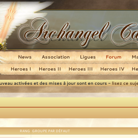
News
Association
Ligues
Forum
M
Heroes I
Heroes II
Heroes III
Heroes IV
He
ouveau activées et des mises à jour sont en cours -
lisez ce suj
RANG
GROUPE PAR DÉFAUT