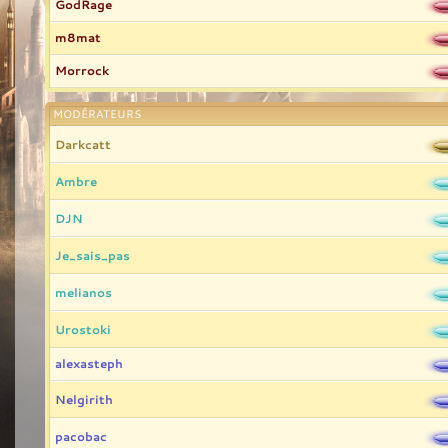
GodRage
m8mat
Morrock
MODÉRATEURS
Darkcatt
Ambre
DJN
Je_sais_pas
melianos
Urostoki
alexasteph
Nelgirith
pacobac