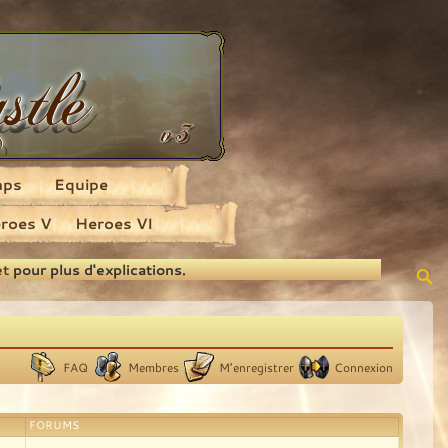
aps
Equipe
roes V
Heroes VI
et
pour plus d'explications.
FAQ
Membres
M’enregistrer
Connexion
FORUMS