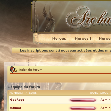
Heroes I
Heroes II
Heroes
Recherche
Les inscriptions sont à nouveau activées et des mi
Index du forum
L’équipe du forum
ADMINISTRATEURS
RANG
GROUPE
GodRage
Admini
m8mat
Admini