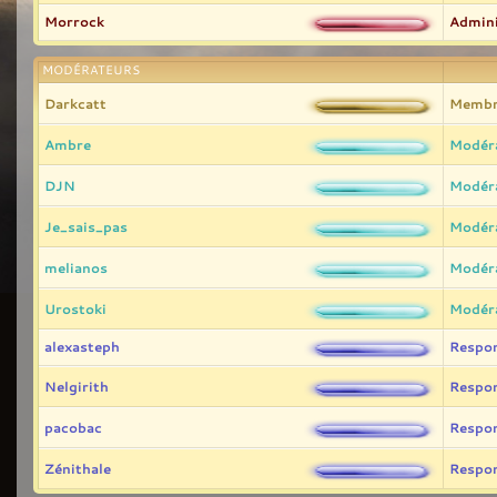
Morrock
Admini
MODÉRATEURS
Darkcatt
Membr
Ambre
Modér
DJN
Modér
Je_sais_pas
Modér
melianos
Modér
Urostoki
Modér
alexasteph
Respo
Nelgirith
Respo
pacobac
Respo
Zénithale
Respo