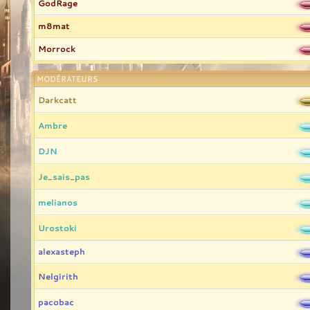
GodRage
m8mat
Morrock
MODÉRATEURS
Darkcatt
Ambre
DJN
Je_sais_pas
melianos
Urostoki
alexasteph
Nelgirith
pacobac