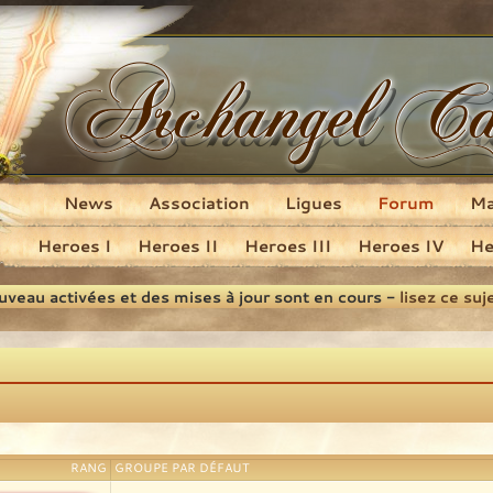
News
Association
Ligues
Forum
M
Heroes I
Heroes II
Heroes III
Heroes IV
He
ouveau activées et des mises à jour sont en cours -
lisez ce suj
RANG
GROUPE PAR DÉFAUT