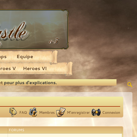
aps
Equipe
roes V
Heroes VI
et
pour plus d'explications.
FAQ
Membres
M’enregistrer
Connexion
FORUMS