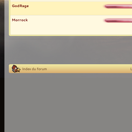
GodRage
Morrock
Index du forum
L