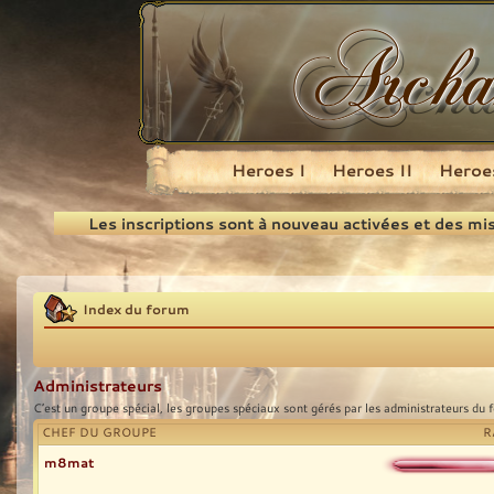
Heroes I
Heroes II
Heroes
Recherche
Les inscriptions sont à nouveau activées et des mi
Index du forum
Administrateurs
C’est un groupe spécial, les groupes spéciaux sont gérés par les administrateurs du 
CHEF DU GROUPE
R
m8mat