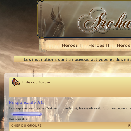
Heroes I
Heroes II
Heroes
Recherche
Les inscriptions sont à nouveau activées et des mi
Index du forum
Responsable AC
Les responsables du site C’est un groupe fermé, les membres du forum ne peuvent rej
Responsable
CHEF DU GROUPE
R