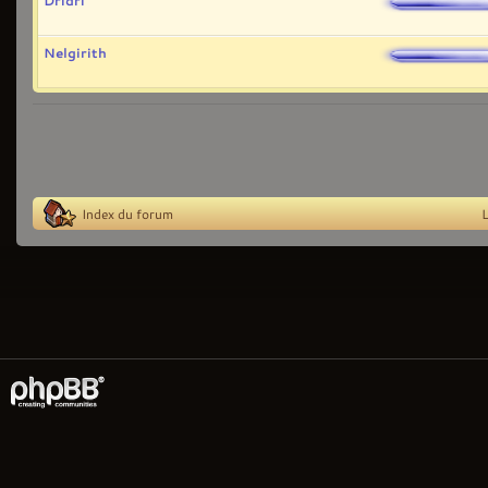
Dridri
Nelgirith
Index du forum
L