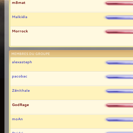
m8mat
Malkiéla
Morrock
MEMBRES DU GROUPE
alexasteph
pacobac
Zénithale
GodRage
moAn