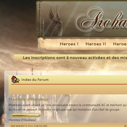
Heroes I
Heroes II
Heroes
Recherche
Les inscriptions sont à nouveau activées et des mi
Index du forum
Membre d'Honneur
Membres ayant assuré un rôle conséquent envers la communauté AC et méritant qu'on
du forum ne peuvent rejoindre ce groupe que sur invitation d’un chef de groupe.
Membre d'Honneur
MEMBRES DU GROUPE
R