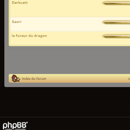
Darkcatt
Saori
la fureur du dragon
Index du forum
L