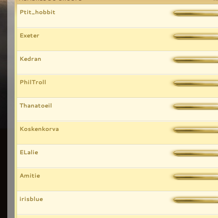
Ptit_hobbit
Exeter
Kedran
PhilTroll
Thanatoeil
Koskenkorva
ELalie
Amitie
irisblue