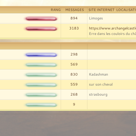
RANG
MESSAGES
SITE INTERNET
,
LOCALISAT
894
Limoges
3183
https://www.archangelcast
Erre dans les couloirs du châ
298
569
830
Kadashman
559
sur son cheval
268
strasbourg
9