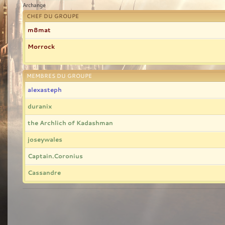
Archange
CHEF DU GROUPE
m8mat
Morrock
MEMBRES DU GROUPE
alexasteph
duranix
the Archlich of Kadashman
joseywales
Captain.Coronius
Cassandre