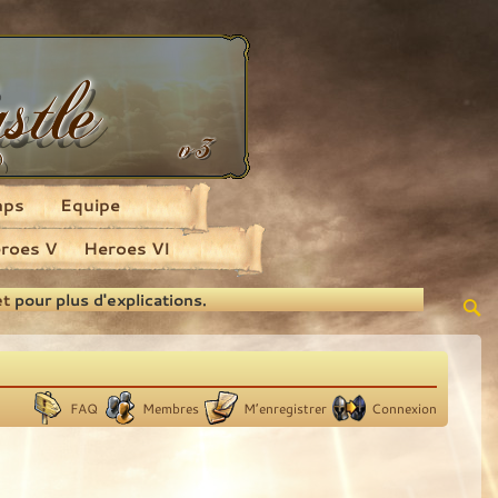
aps
Equipe
roes V
Heroes VI
et
pour plus d'explications.
FAQ
Membres
M’enregistrer
Connexion