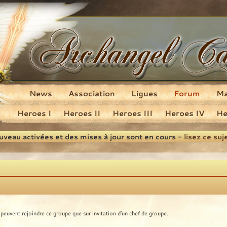
News
Association
Ligues
Forum
M
Heroes I
Heroes II
Heroes III
Heroes IV
He
ouveau activées et des mises à jour sont en cours -
lisez ce suj
euvent rejoindre ce groupe que sur invitation d’un chef de groupe.