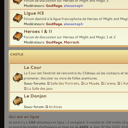
Forum de discussion sur Heroes of Might and Magic 3
Modérateurs:
GodRage
,
alexasteph
Ligue H3
Forum destiné a la ligue francophone de Heroes of Might and Magi
Modérateurs:
GodRage
,
alexasteph
Heroes I & II
Forum de discussion sur Heroes of Might and Magic 1 et 2
Modérateurs:
GodRage
,
Morrock
CASTLE
La Cour
La Cour est l'endroit de rencontre du Château où les visiteurs et l
promener, discuter ou vivre de folles aventures.
Sous-forums:
Salle des Portraits
,
Le Musée
,
L'arene
,
L'Au
La Salle des jeux
Le Donjon
Sous-forum:
Archives
Qui est en ligne
159
Au total il y a
utilisateurs en ligne :: 1 enregistré, 0 invisible et 158 invités (d’
4889
Le record du nombre d’utilisateurs en ligne est de
, le Sam 30 Mai 2026, 03: