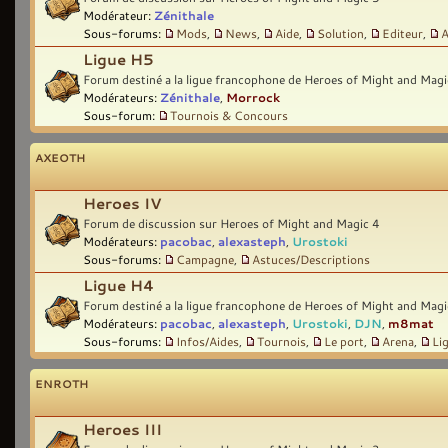
Modérateur:
Zénithale
Sous-forums:
Mods
,
News
,
Aide
,
Solution
,
Editeur
,
A
Ligue H5
Forum destiné a la ligue francophone de Heroes of Might and Magi
Modérateurs:
Zénithale
,
Morrock
Sous-forum:
Tournois & Concours
AXEOTH
Heroes IV
Forum de discussion sur Heroes of Might and Magic 4
Modérateurs:
pacobac
,
alexasteph
,
Urostoki
Sous-forums:
Campagne
,
Astuces/Descriptions
Ligue H4
Forum destiné a la ligue francophone de Heroes of Might and Magi
Modérateurs:
pacobac
,
alexasteph
,
Urostoki
,
DJN
,
m8mat
Sous-forums:
Infos/Aides
,
Tournois
,
Le port
,
Arena
,
Li
ENROTH
Heroes III