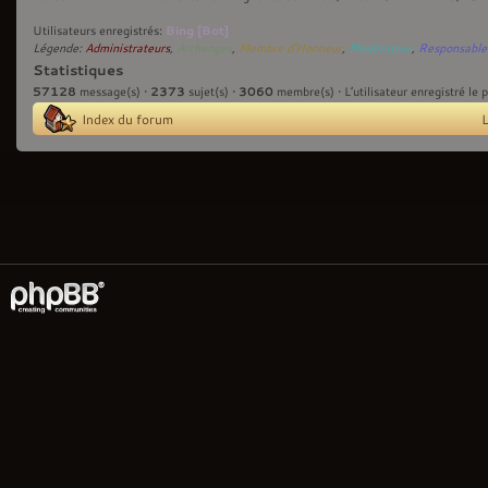
Bing [Bot]
Utilisateurs enregistrés:
Légende:
Administrateurs
,
Archanges
,
Membre d'Honneur
,
Modérateur
,
Responsable
Statistiques
57128
2373
3060
message(s) •
sujet(s) •
membre(s) • L’utilisateur enregistré le 
Index du forum
L