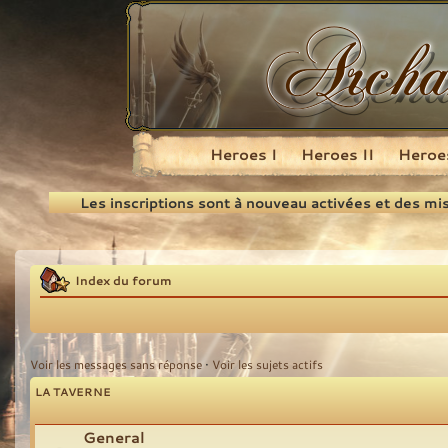
Heroes I
Heroes II
Heroes
Recherche
Les inscriptions sont à nouveau activées et des mi
Index du forum
Voir les messages sans réponse
•
Voir les sujets actifs
LA TAVERNE
General