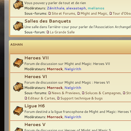
Vous pouvez y parler de tout et de rien
Modérateurs:
Zénithale
,
alexasteph
,
melianos
Sous-forums:
Site et Forums
,
Might and Magic
,
Tour d'Obs
Salles des Banquets
Une salle dans l'arrière-cour pour parler de l'Association Archangel
Sous-forum:
La Grande Salle
ASHAN
Heroes VII
Forum de discussion sur Might and Magic: Heroes VII
Modérateurs:
Morrock
,
Nelgirith
Heroes VI
Forum de discussion sur Might and Magic : Heroes VI
Modérateurs:
Morrock
,
Nelgirith
Sous-forums:
News & Previews
,
Soluces & Campagnes
,
St
Editeur & Cartes
,
Support technique & bugs
Ligue H6
Forum destiné a la ligue francophone de Might and Magic: Heroes 
Modérateurs:
Morrock
,
Nelgirith
Heroes V
Forum de discussion sur Heroes of Might and Magic 5