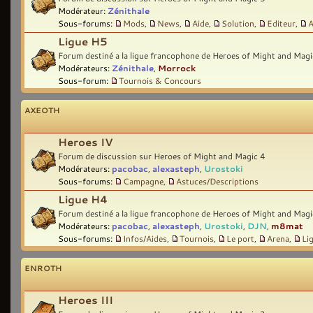
Modérateur:
Zénithale
Sous-forums:
Mods
,
News
,
Aide
,
Solution
,
Editeur
,
A
Ligue H5
Forum destiné a la ligue francophone de Heroes of Might and Magi
Modérateurs:
Zénithale
,
Morrock
Sous-forum:
Tournois & Concours
AXEOTH
Heroes IV
Forum de discussion sur Heroes of Might and Magic 4
Modérateurs:
pacobac
,
alexasteph
,
Urostoki
Sous-forums:
Campagne
,
Astuces/Descriptions
Ligue H4
Forum destiné a la ligue francophone de Heroes of Might and Magi
Modérateurs:
pacobac
,
alexasteph
,
Urostoki
,
DJN
,
m8mat
Sous-forums:
Infos/Aides
,
Tournois
,
Le port
,
Arena
,
Li
ENROTH
Heroes III