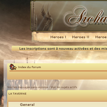
Heroes I
Heroes II
Heroes
Recherche
Les inscriptions sont à nouveau activées et des mi
Index du forum
Voir les messages sans réponse
•
Voir les sujets actifs
LA TAVERNE
General