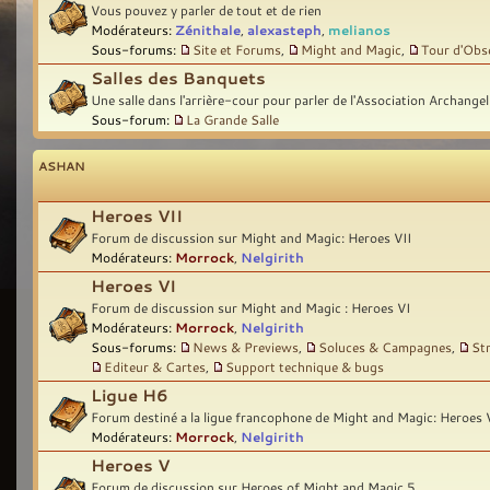
Vous pouvez y parler de tout et de rien
Modérateurs:
Zénithale
,
alexasteph
,
melianos
Sous-forums:
Site et Forums
,
Might and Magic
,
Tour d'Obs
Salles des Banquets
Une salle dans l'arrière-cour pour parler de l'Association Archangel
Sous-forum:
La Grande Salle
ASHAN
Heroes VII
Forum de discussion sur Might and Magic: Heroes VII
Modérateurs:
Morrock
,
Nelgirith
Heroes VI
Forum de discussion sur Might and Magic : Heroes VI
Modérateurs:
Morrock
,
Nelgirith
Sous-forums:
News & Previews
,
Soluces & Campagnes
,
St
Editeur & Cartes
,
Support technique & bugs
Ligue H6
Forum destiné a la ligue francophone de Might and Magic: Heroes 
Modérateurs:
Morrock
,
Nelgirith
Heroes V
Forum de discussion sur Heroes of Might and Magic 5