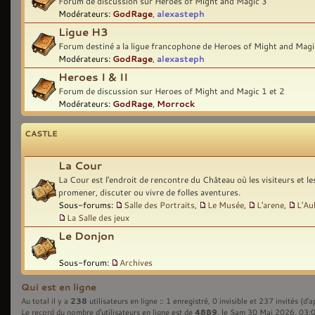
Forum de discussion sur Heroes of Might and Magic 3
Modérateurs:
GodRage
,
alexasteph
Ligue H3
Forum destiné a la ligue francophone de Heroes of Might and Magi
Modérateurs:
GodRage
,
alexasteph
Heroes I & II
Forum de discussion sur Heroes of Might and Magic 1 et 2
Modérateurs:
GodRage
,
Morrock
CASTLE
La Cour
La Cour est l'endroit de rencontre du Château où les visiteurs et l
promener, discuter ou vivre de folles aventures.
Sous-forums:
Salle des Portraits
,
Le Musée
,
L'arene
,
L'Au
La Salle des jeux
Le Donjon
Sous-forum:
Archives
Qui est en ligne
238
Au total il y a
utilisateurs en ligne :: 1 enregistré, 0 invisible et 237 invités (d’
4889
Le record du nombre d’utilisateurs en ligne est de
, le Sam 30 Mai 2026, 03: