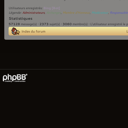
Bing [Bot]
Utilisateurs enregistrés:
Légende:
Administrateurs
,
Archanges
,
Membre d'Honneur
,
Modérateur
,
Responsable
Statistiques
57128
2373
3060
message(s) •
sujet(s) •
membre(s) • L’utilisateur enregistré le 
Index du forum
L