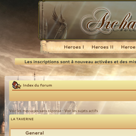
Heroes I
Heroes II
Heroes
Recherche
Les inscriptions sont à nouveau activées et des mi
Index du forum
Voir les messages sans réponse
•
Voir les sujets actifs
LA TAVERNE
General