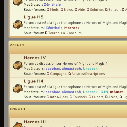
Modérateur:
Zénithale
Sous-forums:
Mods
,
News
,
Aide
,
Solution
,
Editeur
,
A
Ligue H5
Forum destiné a la ligue francophone de Heroes of Might and Magi
Modérateurs:
Zénithale
,
Morrock
Sous-forum:
Tournois & Concours
AXEOTH
Heroes IV
Forum de discussion sur Heroes of Might and Magic 4
Modérateurs:
pacobac
,
alexasteph
,
Urostoki
Sous-forums:
Campagne
,
Astuces/Descriptions
Ligue H4
Forum destiné a la ligue francophone de Heroes of Might and Magi
Modérateurs:
pacobac
,
alexasteph
,
Urostoki
,
DJN
,
m8mat
Sous-forums:
Infos/Aides
,
Tournois
,
Le port
,
Arena
,
Li
ENROTH
Heroes III