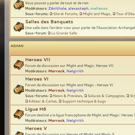
Vous pouvez y parler de tout et de rien
Modérateurs:
Zénithale
,
alexasteph
,
melianos
Sous-forums:
Site et Forums
,
Might and Magic
,
Tour d'Obs
Salles des Banquets
Une salle dans l'arrière-cour pour parler de l'Association Archangel
Sous-forum:
La Grande Salle
ASHAN
Heroes VII
Forum de discussion sur Might and Magic: Heroes VII
Modérateurs:
Morrock
,
Nelgirith
Heroes VI
Forum de discussion sur Might and Magic : Heroes VI
Modérateurs:
Morrock
,
Nelgirith
Sous-forums:
News & Previews
,
Soluces & Campagnes
,
St
Editeur & Cartes
,
Support technique & bugs
Ligue H6
Forum destiné a la ligue francophone de Might and Magic: Heroes 
Modérateurs:
Morrock
,
Nelgirith
Heroes V
Forum de discussion sur Heroes of Might and Magic 5