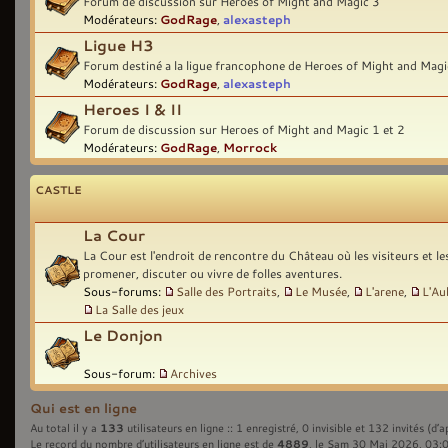
Forum de discussion sur Heroes of Might and Magic 3
Modérateurs:
GodRage
,
alexasteph
Ligue H3
Forum destiné a la ligue francophone de Heroes of Might and Magi
Modérateurs:
GodRage
,
alexasteph
Heroes I & II
Forum de discussion sur Heroes of Might and Magic 1 et 2
Modérateurs:
GodRage
,
Morrock
CASTLE
La Cour
La Cour est l'endroit de rencontre du Château où les visiteurs et l
promener, discuter ou vivre de folles aventures.
Sous-forums:
Salle des Portraits
,
Le Musée
,
L'arene
,
L'Au
La Salle des jeux
Le Donjon
Sous-forum:
Archives
Qui est en ligne
133
Au total il y a
utilisateurs en ligne :: 1 enregistré, 0 invisible et 132 invités (d’
4889
Le record du nombre d’utilisateurs en ligne est de
, le Sam 30 Mai 2026, 03: