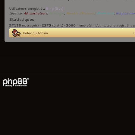
Bing [Bot]
Utilisateurs enregistrés:
Légende:
Administrateurs
,
Archanges
,
Membre d'Honneur
,
Modérateur
,
Responsable
Statistiques
57128
2373
3060
message(s) •
sujet(s) •
membre(s) • L’utilisateur enregistré le 
Index du forum
L