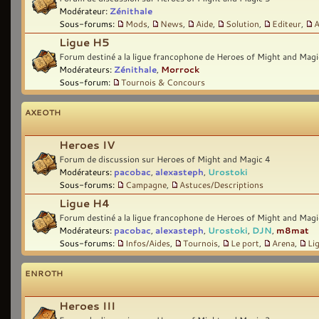
Modérateur:
Zénithale
Sous-forums:
Mods
,
News
,
Aide
,
Solution
,
Editeur
,
A
Ligue H5
Forum destiné a la ligue francophone de Heroes of Might and Magi
Modérateurs:
Zénithale
,
Morrock
Sous-forum:
Tournois & Concours
AXEOTH
Heroes IV
Forum de discussion sur Heroes of Might and Magic 4
Modérateurs:
pacobac
,
alexasteph
,
Urostoki
Sous-forums:
Campagne
,
Astuces/Descriptions
Ligue H4
Forum destiné a la ligue francophone de Heroes of Might and Magi
Modérateurs:
pacobac
,
alexasteph
,
Urostoki
,
DJN
,
m8mat
Sous-forums:
Infos/Aides
,
Tournois
,
Le port
,
Arena
,
Li
ENROTH
Heroes III