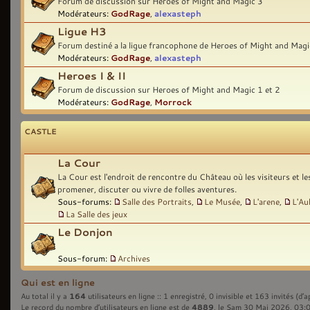
Forum de discussion sur Heroes of Might and Magic 3
Modérateurs:
GodRage
,
alexasteph
Ligue H3
Forum destiné a la ligue francophone de Heroes of Might and Magi
Modérateurs:
GodRage
,
alexasteph
Heroes I & II
Forum de discussion sur Heroes of Might and Magic 1 et 2
Modérateurs:
GodRage
,
Morrock
CASTLE
La Cour
La Cour est l'endroit de rencontre du Château où les visiteurs et l
promener, discuter ou vivre de folles aventures.
Sous-forums:
Salle des Portraits
,
Le Musée
,
L'arene
,
L'Au
La Salle des jeux
Le Donjon
Sous-forum:
Archives
Qui est en ligne
164
Au total il y a
utilisateurs en ligne :: 1 enregistré, 0 invisible et 163 invités (d’
4889
Le record du nombre d’utilisateurs en ligne est de
, le Sam 30 Mai 2026, 03: