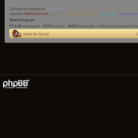
Bing [Bot]
Utilisateurs enregistrés:
Légende:
Administrateurs
,
Archanges
,
Membre d'Honneur
,
Modérateur
,
Responsable
Statistiques
57128
2373
3060
message(s) •
sujet(s) •
membre(s) • L’utilisateur enregistré le 
Index du forum
L