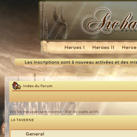
Heroes I
Heroes II
Heroes
Recherche
Les inscriptions sont à nouveau activées et des mi
Index du forum
Voir les messages sans réponse
•
Voir les sujets actifs
LA TAVERNE
General