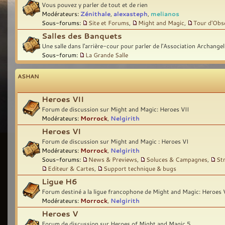
Vous pouvez y parler de tout et de rien
Modérateurs:
Zénithale
,
alexasteph
,
melianos
Sous-forums:
Site et Forums
,
Might and Magic
,
Tour d'Obs
Salles des Banquets
Une salle dans l'arrière-cour pour parler de l'Association Archangel
Sous-forum:
La Grande Salle
ASHAN
Heroes VII
Forum de discussion sur Might and Magic: Heroes VII
Modérateurs:
Morrock
,
Nelgirith
Heroes VI
Forum de discussion sur Might and Magic : Heroes VI
Modérateurs:
Morrock
,
Nelgirith
Sous-forums:
News & Previews
,
Soluces & Campagnes
,
St
Editeur & Cartes
,
Support technique & bugs
Ligue H6
Forum destiné a la ligue francophone de Might and Magic: Heroes 
Modérateurs:
Morrock
,
Nelgirith
Heroes V
Forum de discussion sur Heroes of Might and Magic 5