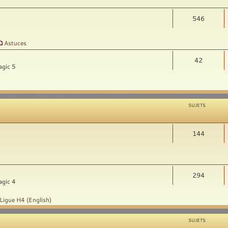
546
Astuces
42
agic 5
SUJETS
144
294
agic 4
t
Ligue H4 (English)
SUJETS