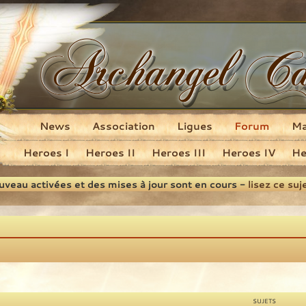
News
Association
Ligues
Forum
M
Heroes I
Heroes II
Heroes III
Heroes IV
He
ouveau activées et des mises à jour sont en cours -
lisez ce suj
SUJETS