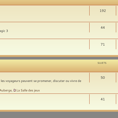
192
44
agic 3
71
SUJETS
50
t les voyageurs peuvent se promener, discuter ou vivre de
'Auberge
,
La Salle des jeux
41