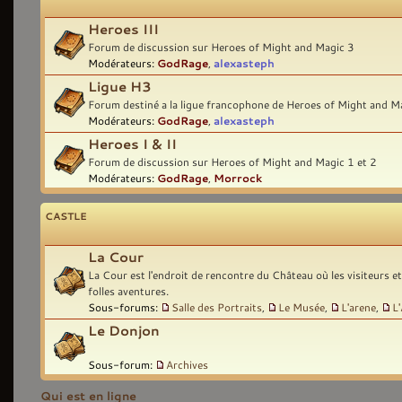
Heroes III
Forum de discussion sur Heroes of Might and Magic 3
Modérateurs:
GodRage
,
alexasteph
Ligue H3
Forum destiné a la ligue francophone de Heroes of Might and M
Modérateurs:
GodRage
,
alexasteph
Heroes I & II
Forum de discussion sur Heroes of Might and Magic 1 et 2
Modérateurs:
GodRage
,
Morrock
CASTLE
La Cour
La Cour est l'endroit de rencontre du Château où les visiteurs e
folles aventures.
Sous-forums:
Salle des Portraits
,
Le Musée
,
L'arene
,
L
Le Donjon
Sous-forum:
Archives
Qui est en ligne