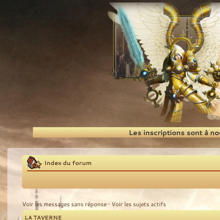
Recherche
Les inscriptions sont à n
Index du forum
Voir les messages sans réponse
•
Voir les sujets actifs
LA TAVERNE