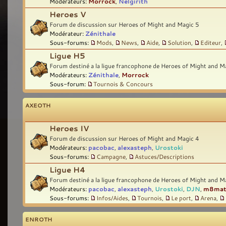
Modérateurs:
Morrock
,
Nelgirith
Heroes V
Forum de discussion sur Heroes of Might and Magic 5
Modérateur:
Zénithale
Sous-forums:
Mods
,
News
,
Aide
,
Solution
,
Editeur
,
Ligue H5
Forum destiné a la ligue francophone de Heroes of Might and M
Modérateurs:
Zénithale
,
Morrock
Sous-forum:
Tournois & Concours
AXEOTH
Heroes IV
Forum de discussion sur Heroes of Might and Magic 4
Modérateurs:
pacobac
,
alexasteph
,
Urostoki
Sous-forums:
Campagne
,
Astuces/Descriptions
Ligue H4
Forum destiné a la ligue francophone de Heroes of Might and M
Modérateurs:
pacobac
,
alexasteph
,
Urostoki
,
DJN
,
m8ma
Sous-forums:
Infos/Aides
,
Tournois
,
Le port
,
Arena
,
ENROTH