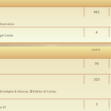
461
bservation
4
gel Castle
SUJETS
76
323
Stratégies & Astuces
,
Editeur & Cartes
,
3
es VI