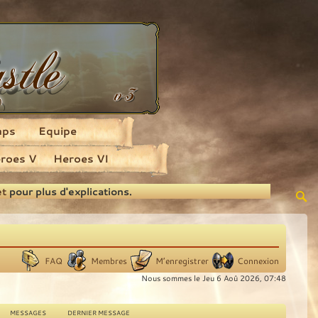
aps
Equipe
roes V
Heroes VI
et
pour plus d'explications.
FAQ
Membres
M’enregistrer
Connexion
Nous sommes le Jeu 6 Aoû 2026, 07:48
MESSAGES
DERNIER MESSAGE