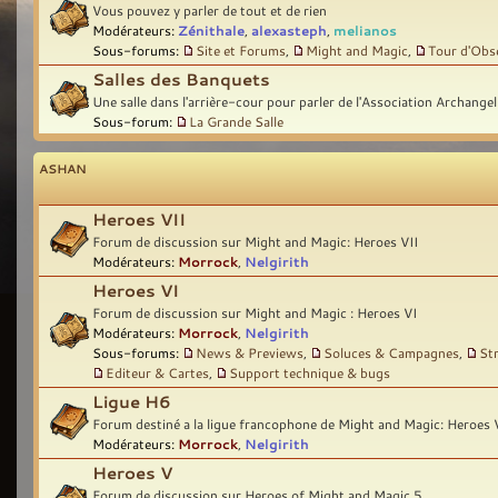
Vous pouvez y parler de tout et de rien
Modérateurs:
Zénithale
,
alexasteph
,
melianos
Sous-forums:
Site et Forums
,
Might and Magic
,
Tour d'Obs
Salles des Banquets
Une salle dans l'arrière-cour pour parler de l'Association Archangel
Sous-forum:
La Grande Salle
ASHAN
Heroes VII
Forum de discussion sur Might and Magic: Heroes VII
Modérateurs:
Morrock
,
Nelgirith
Heroes VI
Forum de discussion sur Might and Magic : Heroes VI
Modérateurs:
Morrock
,
Nelgirith
Sous-forums:
News & Previews
,
Soluces & Campagnes
,
St
Editeur & Cartes
,
Support technique & bugs
Ligue H6
Forum destiné a la ligue francophone de Might and Magic: Heroes 
Modérateurs:
Morrock
,
Nelgirith
Heroes V
Forum de discussion sur Heroes of Might and Magic 5