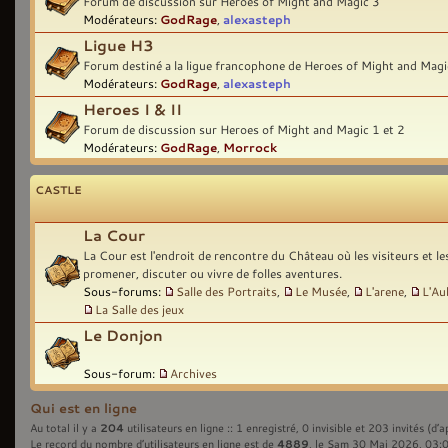
Forum de discussion sur Heroes of Might and Magic 3
Modérateurs:
GodRage
,
alexasteph
Ligue H3
Forum destiné a la ligue francophone de Heroes of Might and Magi
Modérateurs:
GodRage
,
alexasteph
Heroes I & II
Forum de discussion sur Heroes of Might and Magic 1 et 2
Modérateurs:
GodRage
,
Morrock
CASTLE
La Cour
La Cour est l'endroit de rencontre du Château où les visiteurs et l
promener, discuter ou vivre de folles aventures.
Sous-forums:
Salle des Portraits
,
Le Musée
,
L'arene
,
L'Au
La Salle des jeux
Le Donjon
Sous-forum:
Archives
Qui est en ligne
204
Au total il y a
utilisateurs en ligne :: 1 enregistré, 0 invisible et 203 invités (d’
4889
Le record du nombre d’utilisateurs en ligne est de
, le Sam 30 Mai 2026, 03: