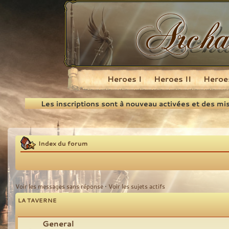
Heroes I
Heroes II
Heroes
Recherche
Les inscriptions sont à nouveau activées et des mi
Index du forum
Voir les messages sans réponse
•
Voir les sujets actifs
LA TAVERNE
General