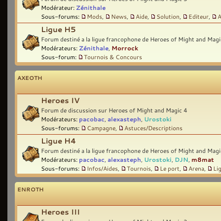
Modérateur:
Zénithale
Sous-forums:
Mods
,
News
,
Aide
,
Solution
,
Editeur
,
A
Ligue H5
Forum destiné a la ligue francophone de Heroes of Might and Magi
Modérateurs:
Zénithale
,
Morrock
Sous-forum:
Tournois & Concours
AXEOTH
Heroes IV
Forum de discussion sur Heroes of Might and Magic 4
Modérateurs:
pacobac
,
alexasteph
,
Urostoki
Sous-forums:
Campagne
,
Astuces/Descriptions
Ligue H4
Forum destiné a la ligue francophone de Heroes of Might and Magi
Modérateurs:
pacobac
,
alexasteph
,
Urostoki
,
DJN
,
m8mat
Sous-forums:
Infos/Aides
,
Tournois
,
Le port
,
Arena
,
Li
ENROTH
Heroes III