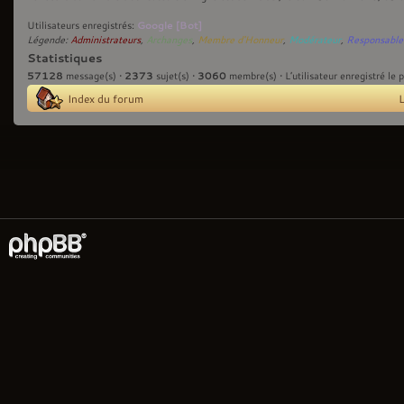
Google [Bot]
Utilisateurs enregistrés:
Légende:
Administrateurs
,
Archanges
,
Membre d'Honneur
,
Modérateur
,
Responsable
Statistiques
57128
2373
3060
message(s) •
sujet(s) •
membre(s) • L’utilisateur enregistré le 
Index du forum
L