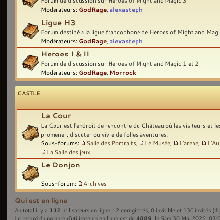
Forum de discussion sur Heroes of Might and Magic 3
Modérateurs:
GodRage
,
alexasteph
Ligue H3
Forum destiné a la ligue francophone de Heroes of Might and Magi
Modérateurs:
GodRage
,
alexasteph
Heroes I & II
Forum de discussion sur Heroes of Might and Magic 1 et 2
Modérateurs:
GodRage
,
Morrock
CASTLE
La Cour
La Cour est l'endroit de rencontre du Château où les visiteurs et l
promener, discuter ou vivre de folles aventures.
Sous-forums:
Salle des Portraits
,
Le Musée
,
L'arene
,
L'Au
La Salle des jeux
Le Donjon
Sous-forum:
Archives
Qui est en ligne
132
Au total il y a
utilisateurs en ligne :: 2 enregistrés, 0 invisible et 130 invités (
4889
Le record du nombre d’utilisateurs en ligne est de
, le Sam 30 Mai 2026, 03: