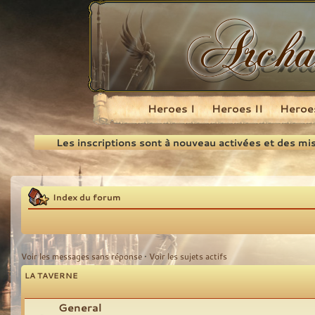
Heroes I
Heroes II
Heroes
Recherche
Les inscriptions sont à nouveau activées et des mi
Index du forum
Voir les messages sans réponse
•
Voir les sujets actifs
LA TAVERNE
General