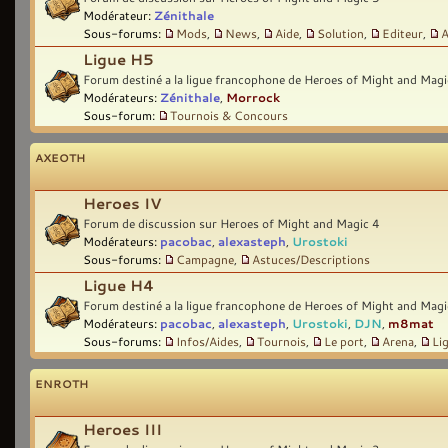
Modérateur:
Zénithale
Sous-forums:
Mods
,
News
,
Aide
,
Solution
,
Editeur
,
A
Ligue H5
Forum destiné a la ligue francophone de Heroes of Might and Magi
Modérateurs:
Zénithale
,
Morrock
Sous-forum:
Tournois & Concours
AXEOTH
Heroes IV
Forum de discussion sur Heroes of Might and Magic 4
Modérateurs:
pacobac
,
alexasteph
,
Urostoki
Sous-forums:
Campagne
,
Astuces/Descriptions
Ligue H4
Forum destiné a la ligue francophone de Heroes of Might and Magi
Modérateurs:
pacobac
,
alexasteph
,
Urostoki
,
DJN
,
m8mat
Sous-forums:
Infos/Aides
,
Tournois
,
Le port
,
Arena
,
Li
ENROTH
Heroes III