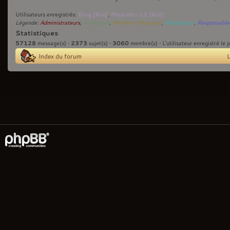
Bing [Bot]
Majestic-12 [Bot]
Utilisateurs enregistrés:
,
Légende:
Administrateurs
,
Archanges
,
Membre d'Honneur
,
Modérateur
,
Responsable
Statistiques
57128
2373
3060
message(s) •
sujet(s) •
membre(s) • L’utilisateur enregistré le 
Index du forum
L