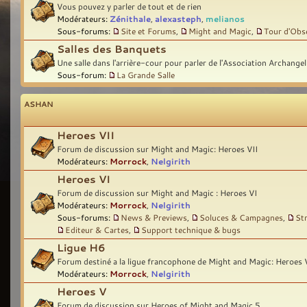
Vous pouvez y parler de tout et de rien
Modérateurs:
Zénithale
,
alexasteph
,
melianos
Sous-forums:
Site et Forums
,
Might and Magic
,
Tour d'Obs
Salles des Banquets
Une salle dans l'arrière-cour pour parler de l'Association Archangel
Sous-forum:
La Grande Salle
ASHAN
Heroes VII
Forum de discussion sur Might and Magic: Heroes VII
Modérateurs:
Morrock
,
Nelgirith
Heroes VI
Forum de discussion sur Might and Magic : Heroes VI
Modérateurs:
Morrock
,
Nelgirith
Sous-forums:
News & Previews
,
Soluces & Campagnes
,
St
Editeur & Cartes
,
Support technique & bugs
Ligue H6
Forum destiné a la ligue francophone de Might and Magic: Heroes 
Modérateurs:
Morrock
,
Nelgirith
Heroes V
Forum de discussion sur Heroes of Might and Magic 5