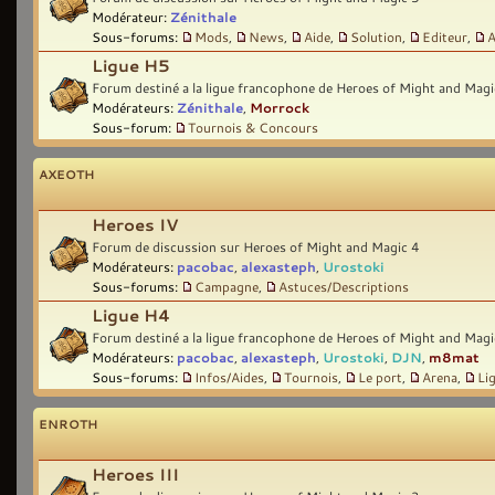
Modérateur:
Zénithale
Sous-forums:
Mods
,
News
,
Aide
,
Solution
,
Editeur
,
A
Ligue H5
Forum destiné a la ligue francophone de Heroes of Might and Magi
Modérateurs:
Zénithale
,
Morrock
Sous-forum:
Tournois & Concours
AXEOTH
Heroes IV
Forum de discussion sur Heroes of Might and Magic 4
Modérateurs:
pacobac
,
alexasteph
,
Urostoki
Sous-forums:
Campagne
,
Astuces/Descriptions
Ligue H4
Forum destiné a la ligue francophone de Heroes of Might and Magi
Modérateurs:
pacobac
,
alexasteph
,
Urostoki
,
DJN
,
m8mat
Sous-forums:
Infos/Aides
,
Tournois
,
Le port
,
Arena
,
Li
ENROTH
Heroes III