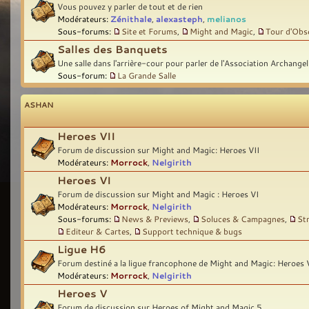
Vous pouvez y parler de tout et de rien
Modérateurs:
Zénithale
,
alexasteph
,
melianos
Sous-forums:
Site et Forums
,
Might and Magic
,
Tour d'Obs
Salles des Banquets
Une salle dans l'arrière-cour pour parler de l'Association Archangel
Sous-forum:
La Grande Salle
ASHAN
Heroes VII
Forum de discussion sur Might and Magic: Heroes VII
Modérateurs:
Morrock
,
Nelgirith
Heroes VI
Forum de discussion sur Might and Magic : Heroes VI
Modérateurs:
Morrock
,
Nelgirith
Sous-forums:
News & Previews
,
Soluces & Campagnes
,
St
Editeur & Cartes
,
Support technique & bugs
Ligue H6
Forum destiné a la ligue francophone de Might and Magic: Heroes 
Modérateurs:
Morrock
,
Nelgirith
Heroes V
Forum de discussion sur Heroes of Might and Magic 5