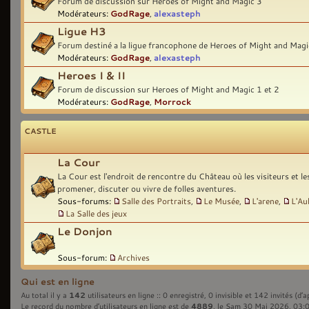
Forum de discussion sur Heroes of Might and Magic 3
Modérateurs:
GodRage
,
alexasteph
Ligue H3
Forum destiné a la ligue francophone de Heroes of Might and Magi
Modérateurs:
GodRage
,
alexasteph
Heroes I & II
Forum de discussion sur Heroes of Might and Magic 1 et 2
Modérateurs:
GodRage
,
Morrock
CASTLE
La Cour
La Cour est l'endroit de rencontre du Château où les visiteurs et l
promener, discuter ou vivre de folles aventures.
Sous-forums:
Salle des Portraits
,
Le Musée
,
L'arene
,
L'Au
La Salle des jeux
Le Donjon
Sous-forum:
Archives
Qui est en ligne
142
Au total il y a
utilisateurs en ligne :: 0 enregistré, 0 invisible et 142 invités (d’
4889
Le record du nombre d’utilisateurs en ligne est de
, le Sam 30 Mai 2026, 03: