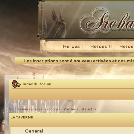
Heroes I
Heroes II
Heroes
Recherche
Les inscriptions sont à nouveau activées et des mi
Index du forum
Voir les messages sans réponse
•
Voir les sujets actifs
LA TAVERNE
General