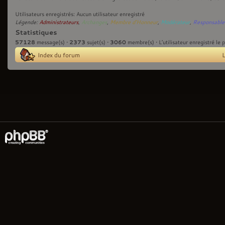
Utilisateurs enregistrés: Aucun utilisateur enregistré
Légende:
Administrateurs
,
Archanges
,
Membre d'Honneur
,
Modérateur
,
Responsable
Statistiques
57128
2373
3060
message(s) •
sujet(s) •
membre(s) • L’utilisateur enregistré le 
Index du forum
L