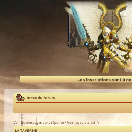
Recherche
Les inscriptions sont à n
Index du forum
Voir les messages sans réponse
•
Voir les sujets actifs
LA TAVERNE