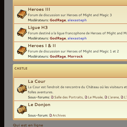
Heroes III
Forum de discussion sur Heroes of Might and Magic 3
Modérateurs:
GodRage
,
alexasteph
Ligue H3
Forum destiné a la ligue francophone de Heroes of Might and M
Modérateurs:
GodRage
,
alexasteph
Heroes I & II
Forum de discussion sur Heroes of Might and Magic 1 et 2
Modérateurs:
GodRage
,
Morrock
CASTLE
La Cour
La Cour est l'endroit de rencontre du Château où les visiteurs e
folles aventures.
Sous-forums:
Salle des Portraits
,
Le Musée
,
L'arene
,
L
Le Donjon
Sous-forum:
Archives
Qui est en ligne