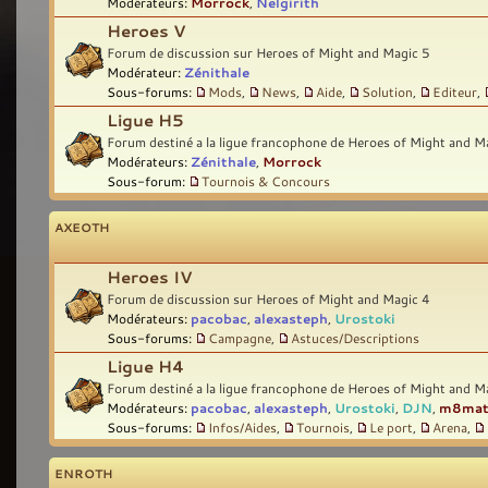
Modérateurs:
Morrock
,
Nelgirith
Heroes V
Forum de discussion sur Heroes of Might and Magic 5
Modérateur:
Zénithale
Sous-forums:
Mods
,
News
,
Aide
,
Solution
,
Editeur
,
Ligue H5
Forum destiné a la ligue francophone de Heroes of Might and M
Modérateurs:
Zénithale
,
Morrock
Sous-forum:
Tournois & Concours
AXEOTH
Heroes IV
Forum de discussion sur Heroes of Might and Magic 4
Modérateurs:
pacobac
,
alexasteph
,
Urostoki
Sous-forums:
Campagne
,
Astuces/Descriptions
Ligue H4
Forum destiné a la ligue francophone de Heroes of Might and M
Modérateurs:
pacobac
,
alexasteph
,
Urostoki
,
DJN
,
m8ma
Sous-forums:
Infos/Aides
,
Tournois
,
Le port
,
Arena
,
ENROTH