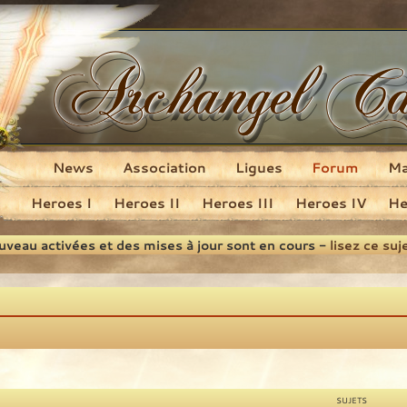
News
Association
Ligues
Forum
M
Heroes I
Heroes II
Heroes III
Heroes IV
He
ouveau activées et des mises à jour sont en cours -
lisez ce suj
SUJETS