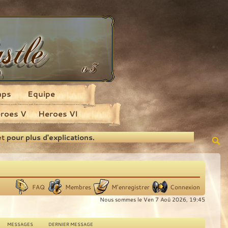
aps
Equipe
roes V
Heroes VI
et
pour plus d'explications.
FAQ
Membres
M’enregistrer
Connexion
Nous sommes le Ven 7 Aoû 2026, 19:45
MESSAGES
DERNIER MESSAGE