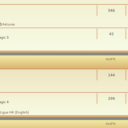
546
Astuces
42
agic 5
SUJETS
144
294
agic 4
t
Ligue H4 (English)
SUJETS