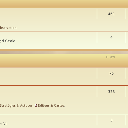
461
bservation
4
gel Castle
SUJETS
76
323
Stratégies & Astuces
,
Editeur & Cartes
,
3
es VI