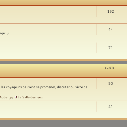
192
44
agic 3
71
SUJETS
50
t les voyageurs peuvent se promener, discuter ou vivre de
'Auberge
,
La Salle des jeux
41