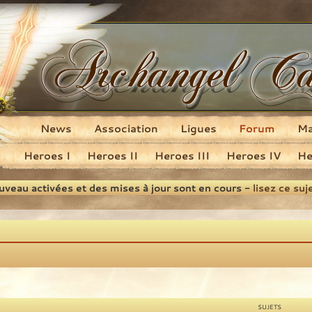
News
Association
Ligues
Forum
M
Heroes I
Heroes II
Heroes III
Heroes IV
He
ouveau activées et des mises à jour sont en cours -
lisez ce suj
SUJETS