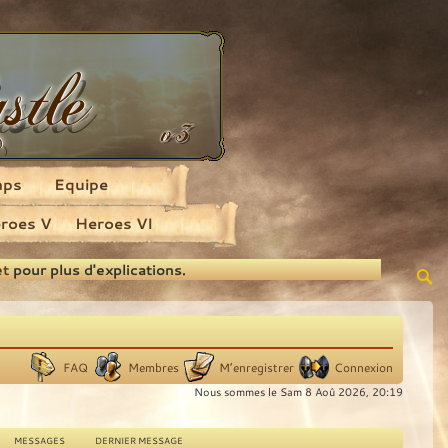
aps
Equipe
roes V
Heroes VI
et
pour plus d'explications.
FAQ
Membres
M’enregistrer
Connexion
Nous sommes le Sam 8 Aoû 2026, 20:19
MESSAGES
DERNIER MESSAGE