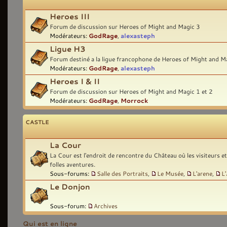
Heroes III
Forum de discussion sur Heroes of Might and Magic 3
Modérateurs:
GodRage
,
alexasteph
Ligue H3
Forum destiné a la ligue francophone de Heroes of Might and M
Modérateurs:
GodRage
,
alexasteph
Heroes I & II
Forum de discussion sur Heroes of Might and Magic 1 et 2
Modérateurs:
GodRage
,
Morrock
CASTLE
La Cour
La Cour est l'endroit de rencontre du Château où les visiteurs e
folles aventures.
Sous-forums:
Salle des Portraits
,
Le Musée
,
L'arene
,
L
Le Donjon
Sous-forum:
Archives
Qui est en ligne