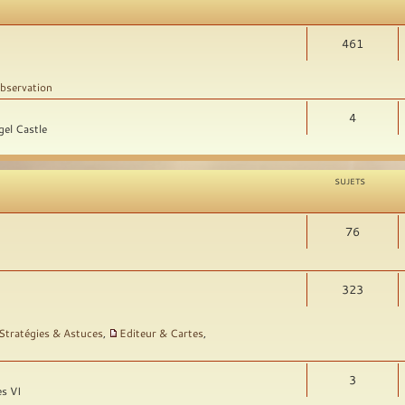
461
bservation
4
gel Castle
SUJETS
76
323
Stratégies & Astuces
,
Editeur & Cartes
,
3
es VI