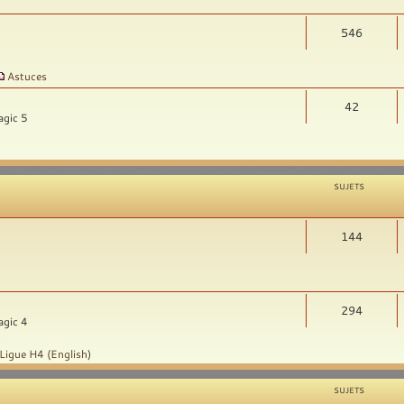
546
Astuces
42
agic 5
SUJETS
144
294
agic 4
t
Ligue H4 (English)
SUJETS