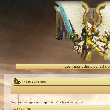
Recherche
Les inscriptions sont à n
Index du forum
Voir les messages sans réponse
•
Voir les sujets actifs
LA TAVERNE