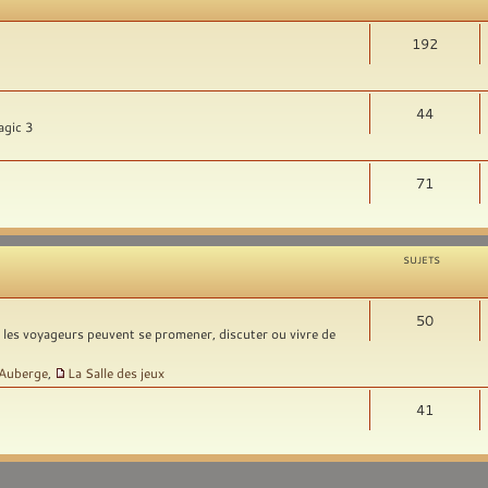
192
44
agic 3
71
SUJETS
50
t les voyageurs peuvent se promener, discuter ou vivre de
'Auberge
,
La Salle des jeux
41