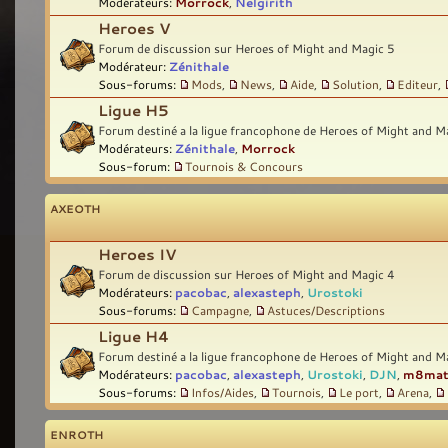
Modérateurs:
Morrock
,
Nelgirith
Heroes V
Forum de discussion sur Heroes of Might and Magic 5
Modérateur:
Zénithale
Sous-forums:
Mods
,
News
,
Aide
,
Solution
,
Editeur
,
Ligue H5
Forum destiné a la ligue francophone de Heroes of Might and M
Modérateurs:
Zénithale
,
Morrock
Sous-forum:
Tournois & Concours
AXEOTH
Heroes IV
Forum de discussion sur Heroes of Might and Magic 4
Modérateurs:
pacobac
,
alexasteph
,
Urostoki
Sous-forums:
Campagne
,
Astuces/Descriptions
Ligue H4
Forum destiné a la ligue francophone de Heroes of Might and M
Modérateurs:
pacobac
,
alexasteph
,
Urostoki
,
DJN
,
m8ma
Sous-forums:
Infos/Aides
,
Tournois
,
Le port
,
Arena
,
ENROTH