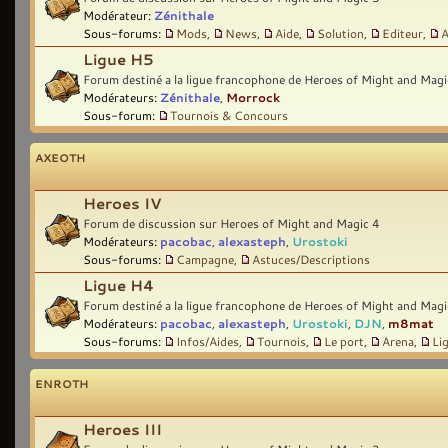
Modérateur:
Zénithale
Sous-forums:
Mods
,
News
,
Aide
,
Solution
,
Editeur
,
A
Ligue H5
Forum destiné a la ligue francophone de Heroes of Might and Magi
Modérateurs:
Zénithale
,
Morrock
Sous-forum:
Tournois & Concours
AXEOTH
Heroes IV
Forum de discussion sur Heroes of Might and Magic 4
Modérateurs:
pacobac
,
alexasteph
,
Urostoki
Sous-forums:
Campagne
,
Astuces/Descriptions
Ligue H4
Forum destiné a la ligue francophone de Heroes of Might and Magi
Modérateurs:
pacobac
,
alexasteph
,
Urostoki
,
DJN
,
m8mat
Sous-forums:
Infos/Aides
,
Tournois
,
Le port
,
Arena
,
Li
ENROTH
Heroes III