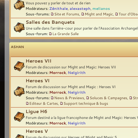
Vous pouvez y parler de tout et de rien
Modérateurs:
Zénithale
,
alexasteph
,
melianos
Sous-forums:
Site et Forums
,
Might and Magic
,
Tour d'Obs
Salles des Banquets
Une salle dans l'arrière-cour pour parler de l'Association Archangel
Sous-forum:
La Grande Salle
ASHAN
Heroes VII
Forum de discussion sur Might and Magic: Heroes VII
Modérateurs:
Morrock
,
Nelgirith
Heroes VI
Forum de discussion sur Might and Magic : Heroes VI
Modérateurs:
Morrock
,
Nelgirith
Sous-forums:
News & Previews
,
Soluces & Campagnes
,
St
Editeur & Cartes
,
Support technique & bugs
Ligue H6
Forum destiné a la ligue francophone de Might and Magic: Heroes 
Modérateurs:
Morrock
,
Nelgirith
Heroes V
Forum de discussion sur Heroes of Might and Magic 5