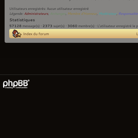
Utilisateurs enregistrés: Aucun utilisateur enregistré
Légende:
Administrateurs
,
Archanges
,
Membre d'Honneur
,
Modérateur
,
Responsable
Statistiques
57128
2373
3060
message(s) •
sujet(s) •
membre(s) • L’utilisateur enregistré le 
Index du forum
L