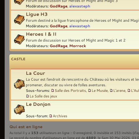
Forum de discussion sur Heroes of Might and Magic 3
Modérateurs:
GodRage
,
alexasteph
Ligue H3
Forum destiné a la ligue francophone de Heroes of Might and Magi
Modérateurs:
GodRage
,
alexasteph
Heroes I & II
Forum de discussion sur Heroes of Might and Magic 1 et 2
Modérateurs:
GodRage
,
Morrock
CASTLE
La Cour
La Cour est l'endroit de rencontre du Château où les visiteurs et l
promener, discuter ou vivre de folles aventures.
Sous-forums:
Salle des Portraits
,
Le Musée
,
L'arene
,
L'Au
La Salle des jeux
Le Donjon
Sous-forum:
Archives
Qui est en ligne
153
Au total il y a
utilisateurs en ligne :: 0 enregistré, 0 invisible et 153 invités (d’
4889
Le record du nombre d’utilisateurs en ligne est de
, le Sam 30 Mai 2026, 03: