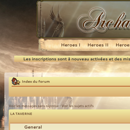
Heroes I
Heroes II
Heroes
Recherche
Les inscriptions sont à nouveau activées et des mi
Index du forum
Voir les messages sans réponse
•
Voir les sujets actifs
LA TAVERNE
General