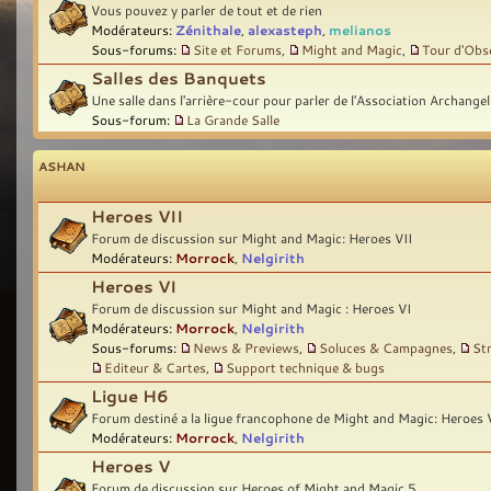
Vous pouvez y parler de tout et de rien
Modérateurs:
Zénithale
,
alexasteph
,
melianos
Sous-forums:
Site et Forums
,
Might and Magic
,
Tour d'Obs
Salles des Banquets
Une salle dans l'arrière-cour pour parler de l'Association Archangel
Sous-forum:
La Grande Salle
ASHAN
Heroes VII
Forum de discussion sur Might and Magic: Heroes VII
Modérateurs:
Morrock
,
Nelgirith
Heroes VI
Forum de discussion sur Might and Magic : Heroes VI
Modérateurs:
Morrock
,
Nelgirith
Sous-forums:
News & Previews
,
Soluces & Campagnes
,
St
Editeur & Cartes
,
Support technique & bugs
Ligue H6
Forum destiné a la ligue francophone de Might and Magic: Heroes 
Modérateurs:
Morrock
,
Nelgirith
Heroes V
Forum de discussion sur Heroes of Might and Magic 5