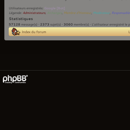
Google [Bot]
Utilisateurs enregistrés:
Légende:
Administrateurs
,
Archanges
,
Membre d'Honneur
,
Modérateur
,
Responsable
Statistiques
57128
2373
3060
message(s) •
sujet(s) •
membre(s) • L’utilisateur enregistré le 
Index du forum
L