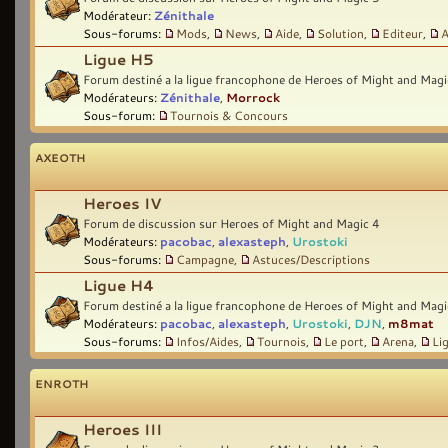
Modérateur:
Zénithale
Sous-forums:
Mods
,
News
,
Aide
,
Solution
,
Editeur
,
A
Ligue H5
Forum destiné a la ligue francophone de Heroes of Might and Magi
Modérateurs:
Zénithale
,
Morrock
Sous-forum:
Tournois & Concours
AXEOTH
Heroes IV
Forum de discussion sur Heroes of Might and Magic 4
Modérateurs:
pacobac
,
alexasteph
,
Urostoki
Sous-forums:
Campagne
,
Astuces/Descriptions
Ligue H4
Forum destiné a la ligue francophone de Heroes of Might and Magi
Modérateurs:
pacobac
,
alexasteph
,
Urostoki
,
DJN
,
m8mat
Sous-forums:
Infos/Aides
,
Tournois
,
Le port
,
Arena
,
Li
ENROTH
Heroes III