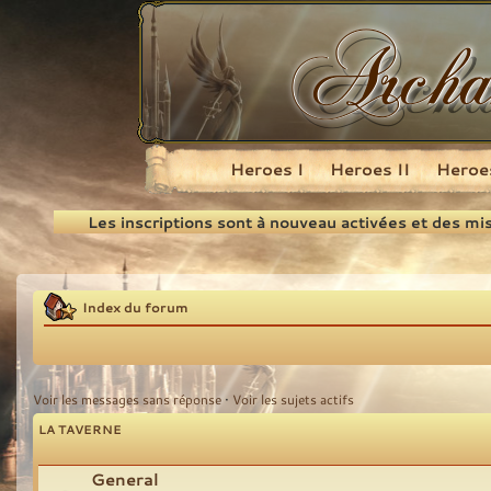
Heroes I
Heroes II
Heroes
Recherche
Les inscriptions sont à nouveau activées et des mi
Index du forum
Voir les messages sans réponse
•
Voir les sujets actifs
LA TAVERNE
General