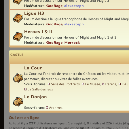
Forum de discussion sur Heroes of Might and Magic 3
Modérateurs:
GodRage
,
alexasteph
Ligue H3
Forum destiné a la ligue francophone de Heroes of Might and Magi
Modérateurs:
GodRage
,
alexasteph
Heroes I & II
Forum de discussion sur Heroes of Might and Magic 1 et 2
Modérateurs:
GodRage
,
Morrock
CASTLE
La Cour
La Cour est l'endroit de rencontre du Château où les visiteurs et l
promener, discuter ou vivre de folles aventures.
Sous-forums:
Salle des Portraits
,
Le Musée
,
L'arene
,
L'Au
La Salle des jeux
Le Donjon
Sous-forum:
Archives
Qui est en ligne
227
Au total il y a
utilisateurs en ligne :: 1 enregistré, 0 invisible et 226 invités (d’
4889
Le record du nombre d’utilisateurs en ligne est de
, le Sam 30 Mai 2026, 03: