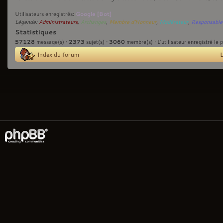
Google [Bot]
Utilisateurs enregistrés:
Légende:
Administrateurs
,
Archanges
,
Membre d'Honneur
,
Modérateur
,
Responsable
Statistiques
57128
2373
3060
message(s) •
sujet(s) •
membre(s) • L’utilisateur enregistré le 
Index du forum
L