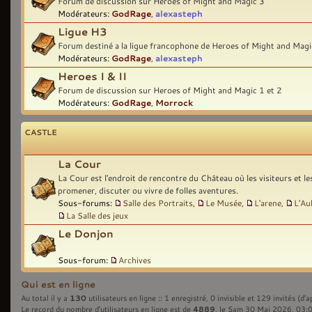
Forum de discussion sur Heroes of Might and Magic 3
Modérateurs:
GodRage
,
alexasteph
Ligue H3
Forum destiné a la ligue francophone de Heroes of Might and Magi
Modérateurs:
GodRage
,
alexasteph
Heroes I & II
Forum de discussion sur Heroes of Might and Magic 1 et 2
Modérateurs:
GodRage
,
Morrock
CASTLE
La Cour
La Cour est l'endroit de rencontre du Château où les visiteurs et l
promener, discuter ou vivre de folles aventures.
Sous-forums:
Salle des Portraits
,
Le Musée
,
L'arene
,
L'Au
La Salle des jeux
Le Donjon
Sous-forum:
Archives
Qui est en ligne
130
Au total il y a
utilisateurs en ligne :: 1 enregistré, 0 invisible et 129 invités (d’
4889
Le record du nombre d’utilisateurs en ligne est de
, le Sam 30 Mai 2026, 03: