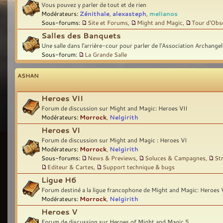
Vous pouvez y parler de tout et de rien
Modérateurs:
Zénithale
,
alexasteph
,
melianos
Sous-forums:
Site et Forums
,
Might and Magic
,
Tour d'Obs
Salles des Banquets
Une salle dans l'arrière-cour pour parler de l'Association Archangel
Sous-forum:
La Grande Salle
ASHAN
Heroes VII
Forum de discussion sur Might and Magic: Heroes VII
Modérateurs:
Morrock
,
Nelgirith
Heroes VI
Forum de discussion sur Might and Magic : Heroes VI
Modérateurs:
Morrock
,
Nelgirith
Sous-forums:
News & Previews
,
Soluces & Campagnes
,
St
Editeur & Cartes
,
Support technique & bugs
Ligue H6
Forum destiné a la ligue francophone de Might and Magic: Heroes 
Modérateurs:
Morrock
,
Nelgirith
Heroes V
Forum de discussion sur Heroes of Might and Magic 5