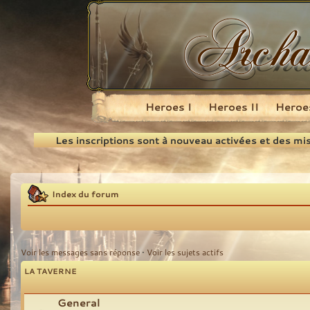
Heroes I
Heroes II
Heroes
Recherche
Les inscriptions sont à nouveau activées et des mi
Index du forum
Voir les messages sans réponse
•
Voir les sujets actifs
LA TAVERNE
General