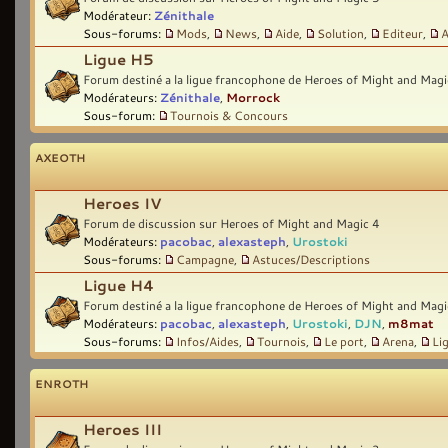
Modérateur:
Zénithale
Sous-forums:
Mods
,
News
,
Aide
,
Solution
,
Editeur
,
A
Ligue H5
Forum destiné a la ligue francophone de Heroes of Might and Magi
Modérateurs:
Zénithale
,
Morrock
Sous-forum:
Tournois & Concours
AXEOTH
Heroes IV
Forum de discussion sur Heroes of Might and Magic 4
Modérateurs:
pacobac
,
alexasteph
,
Urostoki
Sous-forums:
Campagne
,
Astuces/Descriptions
Ligue H4
Forum destiné a la ligue francophone de Heroes of Might and Magi
Modérateurs:
pacobac
,
alexasteph
,
Urostoki
,
DJN
,
m8mat
Sous-forums:
Infos/Aides
,
Tournois
,
Le port
,
Arena
,
Li
ENROTH
Heroes III