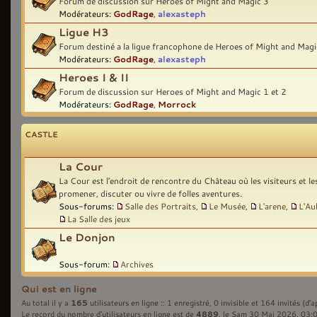
Forum de discussion sur Heroes of Might and Magic 3
Modérateurs:
GodRage
,
alexasteph
Ligue H3
Forum destiné a la ligue francophone de Heroes of Might and Magi
Modérateurs:
GodRage
,
alexasteph
Heroes I & II
Forum de discussion sur Heroes of Might and Magic 1 et 2
Modérateurs:
GodRage
,
Morrock
CASTLE
La Cour
La Cour est l'endroit de rencontre du Château où les visiteurs et l
promener, discuter ou vivre de folles aventures.
Sous-forums:
Salle des Portraits
,
Le Musée
,
L'arene
,
L'Au
La Salle des jeux
Le Donjon
Sous-forum:
Archives
Qui est en ligne
165
Au total il y a
utilisateurs en ligne :: 1 enregistré, 0 invisible et 164 invités (d’
4889
Le record du nombre d’utilisateurs en ligne est de
, le Sam 30 Mai 2026, 03: