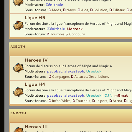
Modérateur:
Zénithale
Sous-forums:
Mods
,
News
,
Aide
,
Solution
,
Editeur
,
A
Ligue H5
Forum destiné a la ligue francophone de Heroes of Might and Magi
Modérateurs:
Zénithale
,
Morrock
Sous-forum:
Tournois & Concours
AXEOTH
Heroes IV
Forum de discussion sur Heroes of Might and Magic 4
Modérateurs:
pacobac
,
alexasteph
,
Urostoki
Sous-forums:
Campagne
,
Astuces/Descriptions
Ligue H4
Forum destiné a la ligue francophone de Heroes of Might and Magi
Modérateurs:
pacobac
,
alexasteph
,
Urostoki
,
DJN
,
m8mat
Sous-forums:
Infos/Aides
,
Tournois
,
Le port
,
Arena
,
Li
ENROTH
Heroes III