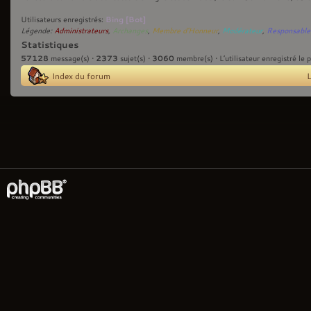
Bing [Bot]
Utilisateurs enregistrés:
Légende:
Administrateurs
,
Archanges
,
Membre d'Honneur
,
Modérateur
,
Responsable
Statistiques
57128
2373
3060
message(s) •
sujet(s) •
membre(s) • L’utilisateur enregistré le 
Index du forum
L