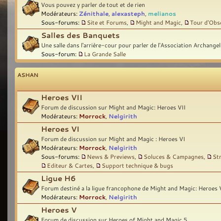
Vous pouvez y parler de tout et de rien
Modérateurs:
Zénithale
,
alexasteph
,
melianos
Sous-forums:
Site et Forums
,
Might and Magic
,
Tour d'Obs
Salles des Banquets
Une salle dans l'arrière-cour pour parler de l'Association Archangel
Sous-forum:
La Grande Salle
ASHAN
Heroes VII
Forum de discussion sur Might and Magic: Heroes VII
Modérateurs:
Morrock
,
Nelgirith
Heroes VI
Forum de discussion sur Might and Magic : Heroes VI
Modérateurs:
Morrock
,
Nelgirith
Sous-forums:
News & Previews
,
Soluces & Campagnes
,
St
Editeur & Cartes
,
Support technique & bugs
Ligue H6
Forum destiné a la ligue francophone de Might and Magic: Heroes 
Modérateurs:
Morrock
,
Nelgirith
Heroes V
Forum de discussion sur Heroes of Might and Magic 5