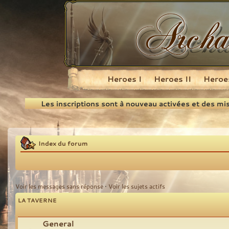
Heroes I
Heroes II
Heroes
Recherche
Les inscriptions sont à nouveau activées et des mi
Index du forum
Voir les messages sans réponse
•
Voir les sujets actifs
LA TAVERNE
General